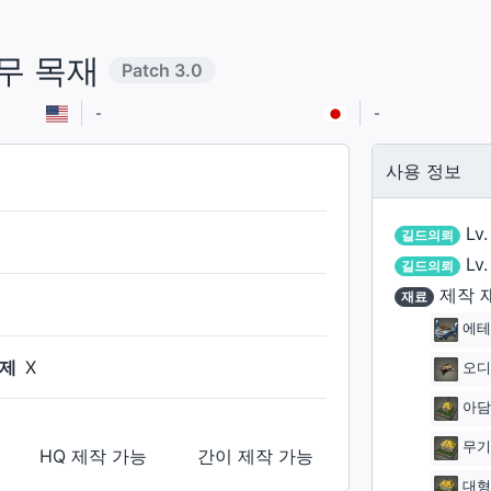
무 목재
Patch
3.0
-
-
사용 정보
Lv.
길드의뢰
Lv.
길드의뢰
제작 
재료
.
에테르
제
X
오디
아담
무기
HQ 제작
가능
간이 제작
가능
대형