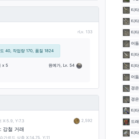
티타
티타
rLv.
133
티타
어둠
 40, 작업량 170, 품질 1824
티타
목
x 5
원예가, Lv. 54
티타
어둠
경은
경은
티타
2,592
:5.9, Y:7.3
드래
 강철 거래
티타
슈가르드 상층 X:14.75, Y:11