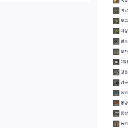
아담
모그
대형
빌트
모자
2등
경은
경은
동방
동방
동방
동방