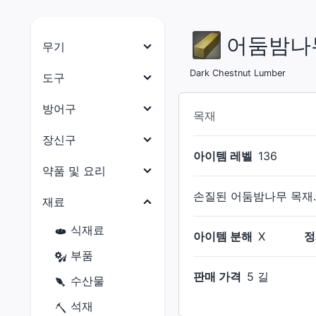
어둠밤나
무기
나이트
Dark Chestnut Lumber
도구
전사
목수
방어구
목재
암흑기사
대장장이
머리 방어구
장신구
건브레이커
아이템 레벨
136
갑주제작사
몸통 방어구
목걸이
약품 및 요리
백마도사
보석공예가
다리 방어구
귀걸이
손질된 어둠밤나무 목재
약품
재료
학자
가죽공예가
손 방어구
팔찌
요리
점성술사
식재료
재봉사
아이템 분해
X
정
발 방어구
반지
현자
부품
연금술사
허리 방어구
판매 가격
5 길
몽크
수산물
요리사
용기사
석재
광부