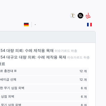
-
 54
대량 의뢰: 수레 제작용 목재
이슈가르드 하층
 54
대규모 대량 의뢰: 수레 제작용 목재
이슈가르드 하층
재료
 충전대 III
12
개
세이급 선체
12
개
한 무기 상점 외벽
6
개
 상점 외벽
6
개
 무기 상점 외벽
6
개