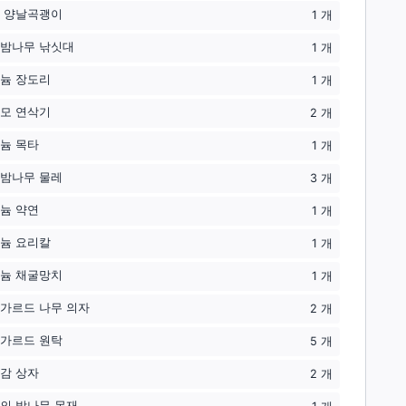
 양날곡괭이
1
개
밤나무 낚싯대
1
개
늄 장도리
1
개
모 연삭기
2
개
늄 목타
1
개
밤나무 물레
3
개
늄 약연
1
개
늄 요리칼
1
개
늄 채굴망치
1
개
가르드 나무 의자
2
개
가르드 원탁
5
개
감 상자
2
개
의 밤나무 목재