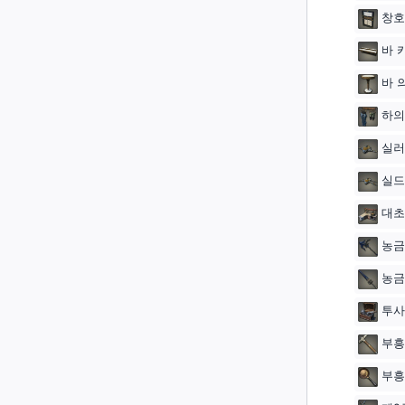
창호
바 
바 
하의
실러
실드
대초
농금
농금
투사
부흥
부흥