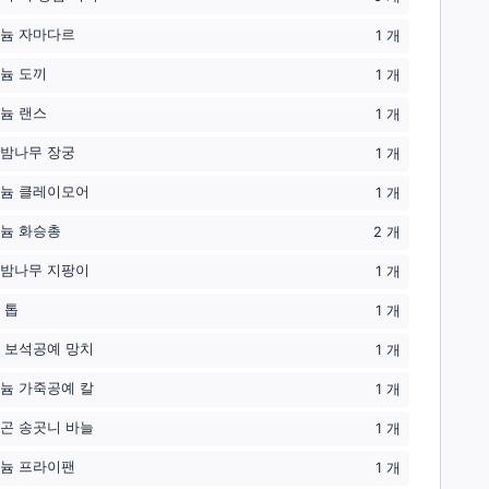
늄 자마다르
1
개
늄 도끼
1
개
늄 랜스
1
개
밤나무 장궁
1
개
늄 클레이모어
1
개
늄 화승총
2
개
밤나무 지팡이
1
개
 톱
1
개
 보석공예 망치
1
개
늄 가죽공예 칼
1
개
곤 송곳니 바늘
1
개
늄 프라이팬
1
개