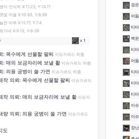
경은
벤더 안식처 X:11.23, Y:15.11
갯빛 마을 X:10.93, Y:8.99
어둠
잔 마루 X:11.77, Y:7.4
티타
로가네 X:9.13, Y:9.26
백운
6
x
1
티타
뢰: 목수에게 선물할 팔찌
이슈가르드 하층
어둠
뢰: 매의 보금자리에 보낼 활
이슈가르드 하층
뢰: 의용 궁병이 쓸 가면
이슈가르드 하층
티타
제작 의뢰: 목수에게 선물할 팔찌
이슈가르드
티타
티타
제작 의뢰: 매의 보금자리에 보낼 활
이슈가
이슈
대량 의뢰: 의용 궁병이 쓸 가면
이슈가르드
이슈
장난
지도
축성