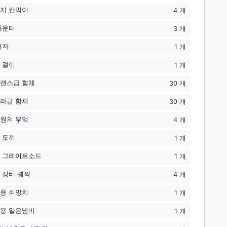
지 칸막이
4
개
카운터
3
개
의자
1
개
 걸이
1
개
캔스급 함체
30
개
라급 함체
30
개
원의 부엌
4
개
 도끼
1
개
 그레이트소드
1
개
 장비 궤짝
4
개
용 쇠망치
1
개
용 얕은냄비
1
개