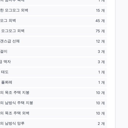
1
개
한 모그모그 외벽
15
개
모그 외벽
45
개
 모그모그 외벽
75
개
갠스급 선체
12
개
걸이
3
개
급 액자
3
개
 태도
1
개
 플뢰레
1
개
의 목조 주택 지붕
10
개
의 남방식 주택 지붕
10
개
의 목조 주택 외벽
10
개
의 남방식 망루
2
개