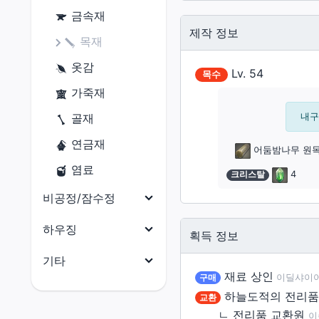
닌자
금속재
원예가
제작 정보
사무라이
목재
어부
리퍼
옷감
Lv.
54
목수
음유시인
가죽재
기공사
골재
내구도
무도가
연금재
어둠밤나무 원
흑마도사
염료
크리스탈
4
소환사
비공정/잠수정
적마도사
비공정(선체)
하우징
획득 정보
청마도사
비공정(의장)
전체
기타
재료 상인
비공정(선미)
구매
이딜샤이어 X
건축 허가증
전체
하늘도적의 전리품:
교환
비공정(선수)
외장(지붕)
마테리아
ㄴ
전리품 교환원
이