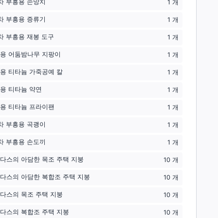
차 부흥용 손망치
1
개
차 부흥용 증류기
1
개
차 부흥용 재봉 도구
1
개
용 어둠밤나무 지팡이
1
개
용 티타늄 가죽공예 칼
1
개
용 티타늄 약연
1
개
용 티타늄 프라이팬
1
개
차 부흥용 곡괭이
1
개
차 부흥용 손도끼
1
개
다스의 아담한 목조 주택 지붕
10
개
다스의 아담한 복합조 주택 지붕
10
개
다스의 목조 주택 지붕
10
개
다스의 복합조 주택 지붕
10
개