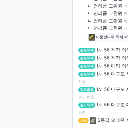
잠수함(함체)
ㄴ
전리품 교환원
외장(외벽)
라
크리스탈
ㄴ
전리품 교환원
잠수함(함미)
안
외장(창문)
촉매
ㄴ
전리품 교환원
하늘
잠수함(함수)
외장(문)
ㄴ
전리품 교환원
잡화
시
잠수함(함교)
외장(지붕 장식)
어둠밤나무 목재
x
소울 크리스탈
외장(외벽 장식)
꼬마 친구
Lv. 56
제작 의
길드의뢰
외장(간판)
Lv. 56
제작 의
길드의뢰
재배용품
Lv. 56
대량 의
길드의뢰
외장(울타리)
데미마테리아
Lv. 56
대규모 
길드의뢰
내장(내벽)
잡화(이벤트)
하층
내장(바닥)
Lv. 56
대규모 
길드의뢰
카드
르드 하층
내장(천장 조명)
악보
Lv. 56
대규모 
길드의뢰
조경물
그림
하층
소품(받침대)
6등급 오래된 
사용
화폐