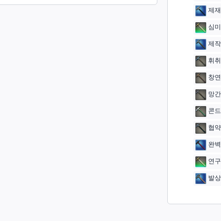
제재
심미
제작
휘취
창연
망간
콘드
협약
완벽
연구
발상