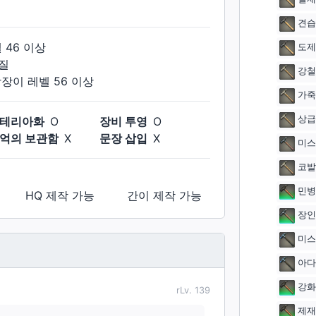
견습
벨
46
이상
도제
질
강철
장장이
레벨
56
이상
가죽
상급
테리아화
O
장비 투영
O
억의 보관함
X
문장 삽입
X
미스
코발
민병
HQ 제작
가능
간이 제작
가능
장인
미스
아다
강화
rLv.
139
제재