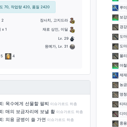
 70, 작업량 420, 품질 2420
루미
보강
 2
장사치, 고지드라
경강
재
x 1
재료 상인, 이딜
도마
Lv. 29
도마
원예가, Lv. 31
몰리
5
4
야철
제재
농금
영청
뢰: 목수에게 선물할 팔찌
이슈가르드 하층
티타
뢰: 매의 보금자리에 보낼 활
이슈가르드 하층
디미
뢰: 의용 궁병이 쓸 가면
이슈가르드 하층
중용