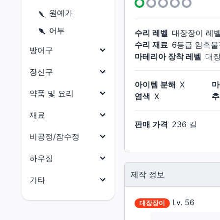
닌자
원예가
사무라이
어부
수리 레벨
대장장이
레
리퍼
수리 재료
6등급 암흑물
방어구
마테리아 장착 레벨
대
음유시인
머리 방어구
장신구
기공사
아이템 분해
X
마
몸통 방어구
목걸이
약품 및 요리
염색
X
추
무도가
다리 방어구
귀걸이
약품
재료
흑마도사
손 방어구
판매 가격
236 길
팔찌
요리
소환사
식재료
비공정/잠수정
발 방어구
반지
적마도사
부품
비공정(선체)
하우징
허리 방어구
청마도사
수산물
비공정(의장)
제작 정보
전체
기타
석재
비공정(선미)
건축 허가증
전체
Lv.
56
대장장이
금속재
비공정(선수)
외장(지붕)
마테리아