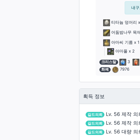
목재
잠수함(함체)
외장(외벽)
내구도
크리스탈
옷감
잠수함(함미)
외장(창문)
촉매
티타늄 덩어리
x
가죽재
잠수함(함수)
외장(문)
잡화
어둠밤나무 목
골재
잠수함(함교)
외장(지붕 장식)
소울 크리스탈
아마씨 기름
x 1
연금재
외장(외벽 장식)
아마풀
x 2
꼬마 친구
염료
크리스탈
3
외장(간판)
재배용품
화폐
7976
외장(울타리)
데미마테리아
내장(내벽)
잡화(이벤트)
획득 정보
내장(바닥)
카드
내장(천장 조명)
악보
Lv. 56
제작 의
길드의뢰
조경물
그림
Lv. 56
제작 의
길드의뢰
소품(받침대)
Lv. 56
대량 의
길드의뢰
화폐