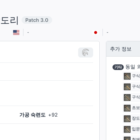
장도리
Patch
3.0
-
-
추가 정보
동일 
기타
구식
구식
구식
초보
가공 숙련도
+
92
장도
입문
철제