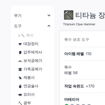
티타늄 
무기
나이트
Titanium Claw Hammer
도구
전사
목수
목수 보조 도구
암흑기사
대장장이
건브레이커
갑주제작사
아이템 레벨
110
백마도사
보석공예가
학자
목수
가죽공예가
레벨
56
점성술사
재봉사
현자
연금술사
작업 숙련도
+
170
몽크
요리사
마테리아
용기사
광부