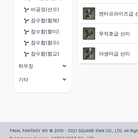
닌자
금속재
원예가
비공정(선수)
엔터프라이즈급 
사무라이
목재
어부
잠수함(함체)
리퍼
옷감
잠수함(함미)
무적호급 선미
음유시인
가죽재
잠수함(함수)
기공사
골재
잠수함(함교)
야생마급 선미
무도가
연금재
하우징
흑마도사
염료
전체
기타
소환사
건축 허가증
전체
적마도사
외장(지붕)
마테리아
청마도사
외장(외벽)
크리스탈
외장(창문)
촉매
FINAL FANTASY XIV © 2010 - 2021 SQUARE ENIX CO., LTD. All Righ
외장(문)
잡화