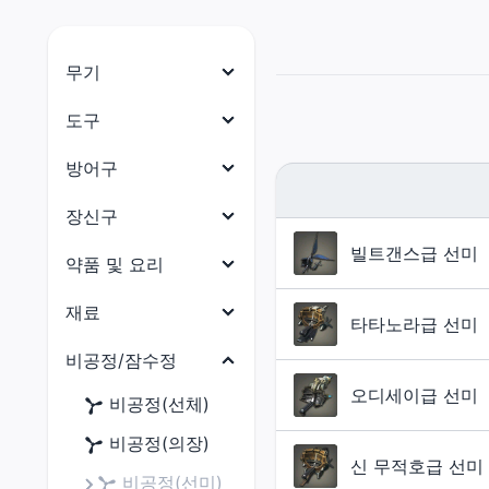
무기
나이트
도구
전사
목수
방어구
암흑기사
대장장이
머리 방어구
장신구
건브레이커
갑주제작사
몸통 방어구
빌트갠스급 선미
목걸이
약품 및 요리
백마도사
보석공예가
다리 방어구
귀걸이
약품
재료
학자
가죽공예가
타타노라급 선미
손 방어구
팔찌
요리
점성술사
식재료
비공정/잠수정
재봉사
발 방어구
반지
현자
부품
오디세이급 선미
연금술사
비공정(선체)
허리 방어구
몽크
수산물
요리사
비공정(의장)
신 무적호급 선미
용기사
석재
광부
비공정(선미)