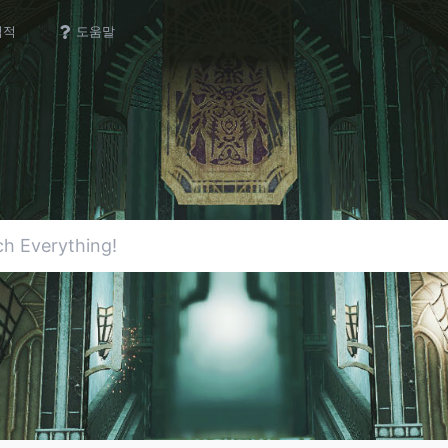
업적
도움말