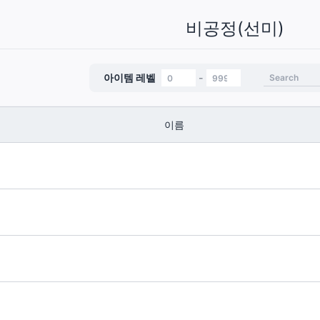
비공정(선미)
아이템 레벨
-
이름