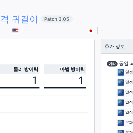
공격 귀걸이
Patch
3.05
-
-
추가 정보
동일 
기타
물리 방어력
마법 방어력
열정
1
1
열정
열정
열정
열정
우화
우화