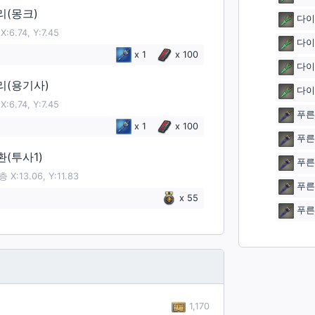
리(몽크)
다이
6.74, Y:7.45
다이
이
x
1
x
100
다이
리(용기사)
다이
6.74, Y:7.45
푸른
이
x
1
x
100
푸른
환(투사1)
푸른
:13.06, Y:11.83
푸른
이
x
55
푸른
1,170