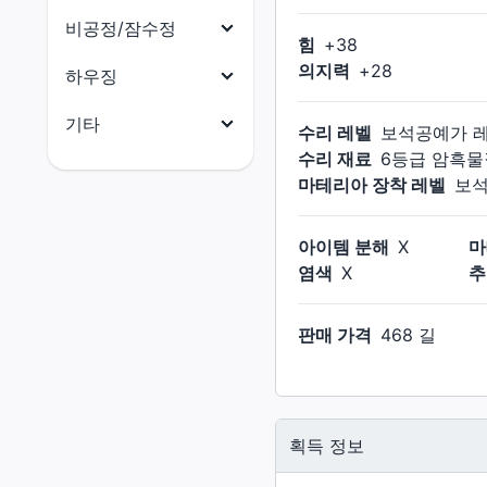
요리
닌자
식재료
비공정/잠수정
원예가
힘
+
38
사무라이
부품
어부
의지력
+
28
비공정(선체)
하우징
리퍼
수산물
비공정(의장)
전체
기타
수리 레벨
보석공예가
음유시인
석재
비공정(선미)
건축 허가증
수리 재료
6등급 암흑물
전체
기공사
금속재
마테리아 장착 레벨
보
비공정(선수)
외장(지붕)
마테리아
무도가
목재
잠수함(함체)
외장(외벽)
크리스탈
아이템 분해
X
마
흑마도사
옷감
잠수함(함미)
염색
X
추
외장(창문)
촉매
소환사
가죽재
잠수함(함수)
외장(문)
잡화
적마도사
판매 가격
468 길
골재
잠수함(함교)
외장(지붕 장식)
소울 크리스탈
청마도사
연금재
외장(외벽 장식)
꼬마 친구
염료
외장(간판)
재배용품
획득 정보
외장(울타리)
데미마테리아