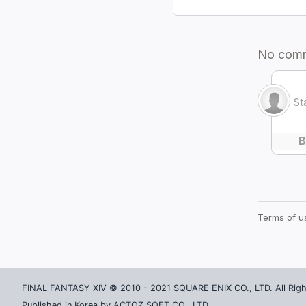
FINAL FANTASY XIV © 2010 - 2021 SQUARE ENIX CO., LTD. All Righ
Published in Korea by ACTOZ SOFT CO., LTD.