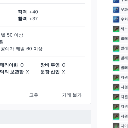
우화
직격
+
40
활력
+
37
우화
제노
레벨
50
이상
발레
질
석공예가
레벨
60
이상
발레
발레
테리아화
O
장비 투영
O
발레
억의 보관함
X
문장 삽입
X
지원
지원
고유
거래 불가
지원
지원
지원
다이