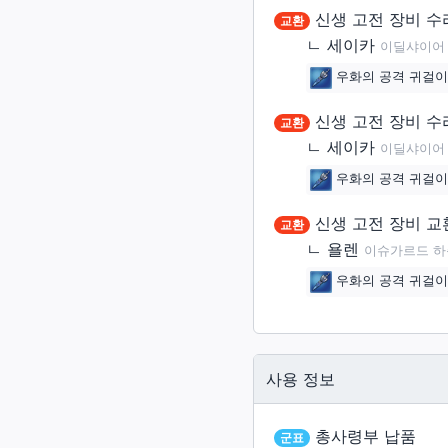
신생 고전 장비 수
내장(내벽)
교환
잡화(이벤트)
ㄴ
세이카
이딜샤이어 X:
내장(바닥)
카드
우화의 공격 귀걸
내장(천장 조명)
악보
신생 고전 장비 수
교환
조경물
그림
ㄴ
세이카
이딜샤이어 X:
소품(받침대)
화폐
우화의 공격 귀걸
소품(탁상)
기타
신생 고전 장비 교
교환
소품(벽걸이)
ㄴ
욜렌
이슈가르드 하층 X
소품(깔개)
우화의 공격 귀걸
가구
사용 정보
총사령부 납품
군표