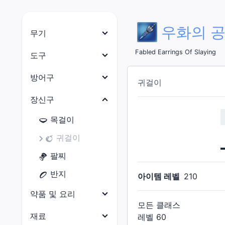
우화의 
무기
나이트
Fabled Earrings Of Slaying
도구
전사
목수
방어구
귀걸이
암흑기사
대장장이
머리 방어구
장신구
건브레이커
갑주제작사
몸통 방어구
목걸이
백마도사
보석공예가
다리 방어구
귀걸이
학자
가죽공예가
손 방어구
팔찌
점성술사
재봉사
발 방어구
반지
아이템 레벨
210
현자
연금술사
허리 방어구
약품 및 요리
몽크
요리사
모든 클래스
약품
재료
용기사
레벨
60
광부