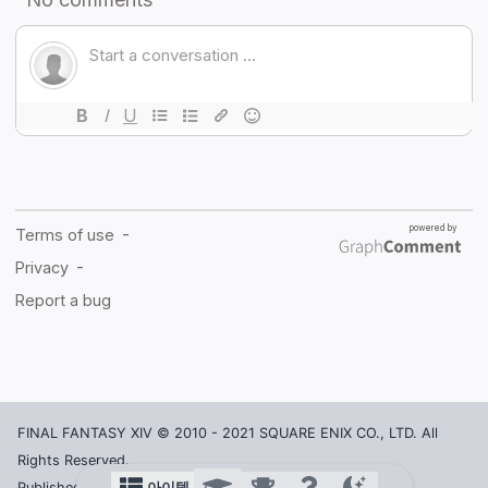
FINAL FANTASY XIV © 2010 - 2021 SQUARE ENIX CO., LTD. All
Rights Reserved.
아이템
Published in Korea by ACTOZ SOFT CO., LTD.