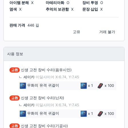
아이템 분해
X
마테리아화
O
장비 투영
O
염색
X
추억의 보관함
X
문장 삽입
X
판매 가격
446 길
고유
거래 불가
사용 정보
교환
신생 고전 장비 수리(음유시인)
ㄴ
세이카
이딜샤이어 X:6.74, Y:7.45
우화의 유격 귀걸이
x
1
x
100
교환
신생 고전 장비 수리(닌자)
ㄴ
세이카
이딜샤이어 X:6.74, Y:7.45
우화의 유격 귀걸이
x
1
x
100
교환
신생 고전 장비 수리(기공사)