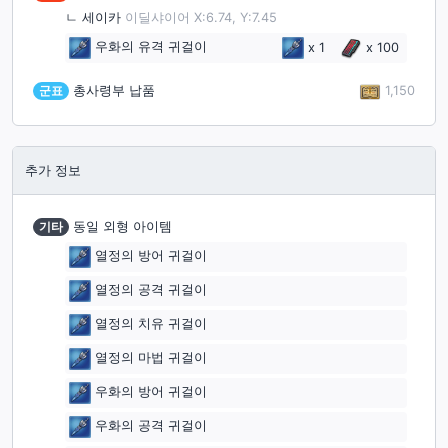
ㄴ
세이카
이딜샤이어 X:6.74, Y:7.45
우화의 유격 귀걸이
x
1
x
100
1,150
군표
총사령부 납품
추가 정보
기타
동일 외형 아이템
열정의 방어 귀걸이
열정의 공격 귀걸이
열정의 치유 귀걸이
열정의 마법 귀걸이
우화의 방어 귀걸이
우화의 공격 귀걸이