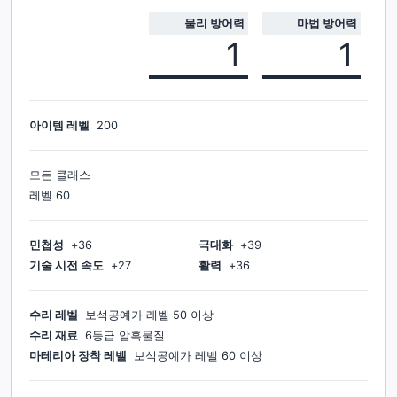
물리 방어력
마법 방어력
1
1
아이템 레벨
200
모든 클래스
레벨
60
민첩성
+
36
극대화
+
39
기술 시전 속도
+
27
활력
+
36
수리 레벨
보석공예가
레벨
50
이상
수리 재료
6등급 암흑물질
마테리아 장착 레벨
보석공예가
레벨
60
이상