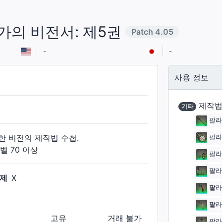
의 비전서: 제5권
Patch
4.05
-
-
사용 정보
제작법
기타
팔라
 비전의 제작법 수첩.
팔라
벨 70 이상
팔라
팔라
제
X
팔라
팔라
고유
거래 불가
팔라