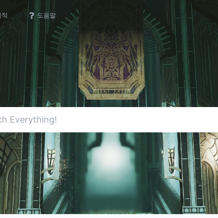
업적
도움말