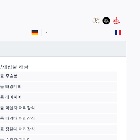
-
/채집물 해금
듐 주술봉
듐 태양계의
듐 레이피어
듐 학살자 머리장식
듐 타격대 머리장식
듐 정찰대 머리장식
듐 수호자 귀걸이