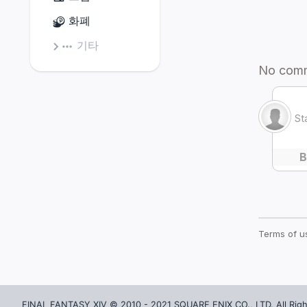
소품(받침대)
화폐
소품(탁상)
기타
소품(벽걸이)
소품(깔개)
가구
FINAL FANTASY XIV © 2010 - 2021 SQUARE ENIX CO., LTD. All Righ