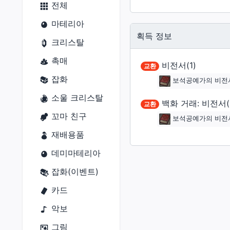
건축 허가증
전체
닌자
금속재
원예가
비공정(선수)
외장(지붕)
마테리아
사무라이
목재
어부
잠수함(함체)
획득 정보
외장(외벽)
크리스탈
리퍼
옷감
잠수함(함미)
외장(창문)
촉매
음유시인
비전서(1)
가죽재
교환
잠수함(함수)
외장(문)
잡화
보석공예가의 비전서
기공사
골재
잠수함(함교)
외장(지붕 장식)
소울 크리스탈
무도가
백화 거래: 비전서(
연금재
교환
외장(외벽 장식)
꼬마 친구
보석공예가의 비전서
흑마도사
염료
외장(간판)
재배용품
소환사
외장(울타리)
데미마테리아
적마도사
내장(내벽)
잡화(이벤트)
청마도사
내장(바닥)
카드
내장(천장 조명)
악보
조경물
그림