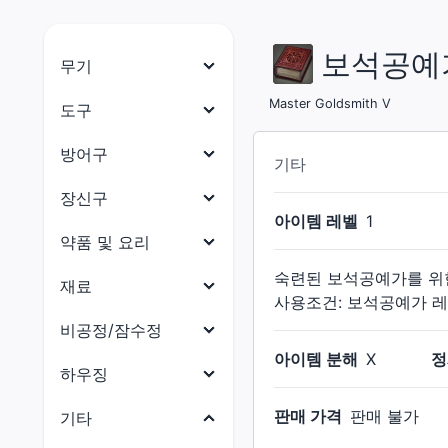
보석공예가
무기
나이트
Master Goldsmith V
도구
전사
목수
방어구
기타
암흑기사
대장장이
머리 방어구
장신구
건브레이커
아이템 레벨
1
갑주제작사
몸통 방어구
목걸이
약품 및 요리
백마도사
보석공예가
다리 방어구
귀걸이
숙련된 보석공예가를 위한
약품
재료
학자
가죽공예가
손 방어구
사용조건: 보석공예가 레
팔찌
요리
점성술사
식재료
비공정/잠수정
재봉사
발 방어구
반지
현자
아이템 분해
X
정
부품
연금술사
비공정(선체)
하우징
허리 방어구
몽크
수산물
요리사
비공정(의장)
전체
판매 가격
판매 불가
기타
용기사
석재
광부
비공정(선미)