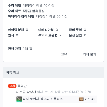
수리 레벨
대장장이
레벨
40
이상
수리 재료
5등급 암흑물질
마테리아 장착 레벨
대장장이
레벨
50
이상
아이템 분해
X
마테리아화
O
장비 투영
O
염색
X
추억의 보관함
X
문장 삽입
X
판매 가격
148 길
고유
거래 불가
획득 정보
교환
흑와단
ㄴ
보급 담당관
림사 로민사 상층 갑판 X:13.17, Y:12.79
림사 로민사 장교의 커틀러스
x
7,040