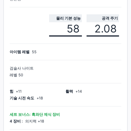
물리 기본 성능
공격 주기
58
2.08
아이템 레벨
55
검술사 나이트
레벨
50
힘
+
11
활력
+
14
기술 시전 속도
+
18
세트 보너스:
흑와단 제식 장비
4
장비 :
의지력
+18