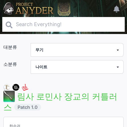
대분류
소분류
림사 로민사 장교의 커틀러
스
Patch
1.0
한손검