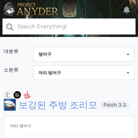
대분류
소분류
보강된 주방 조리모
Patch
3.3
머리 방어구