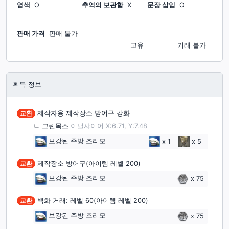
염색
O
추억의 보관함
X
문장 삽입
O
판매 가격
판매 불가
고유
거래 불가
획득 정보
교환
제작자용 제작장소 방어구 강화
ㄴ
그린목스
이딜샤이어 X:6.71, Y:7.48
보강된 주방 조리모
x
1
x
5
교환
제작장소 방어구(아이템 레벨 200)
보강된 주방 조리모
x
75
교환
백화 거래: 레벨 60(아이템 레벨 200)
보강된 주방 조리모
x
75