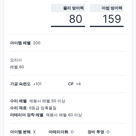
물리 방어력
마법 방어력
80
159
아이템 레벨
200
요리사
레벨
60
가공 숙련도
+
101
CP
+
4
수리 레벨
재봉사
레벨
50
이상
수리 재료
6등급 암흑물질
마테리아 장착 레벨
재봉사
레벨
60
이상
아이템 분해
X
마테리아화
O
장비 투영
O