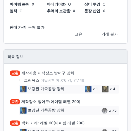
아이템 분해
X
마테리아화
O
장비 투영
O
염색
O
추억의 보관함
X
문장 삽입
X
판매 가격
판매 불가
고유
거래 불가
획득 정보
교환
제작자용 제작장소 방어구 강화
ㄴ
그린목스
이딜샤이어 X:6.71, Y:7.48
보강된 가죽공방 장화
x
1
x
4
교환
제작장소 방어구(아이템 레벨 200)
보강된 가죽공방 장화
x
75
교환
백화 거래: 레벨 60(아이템 레벨 200)