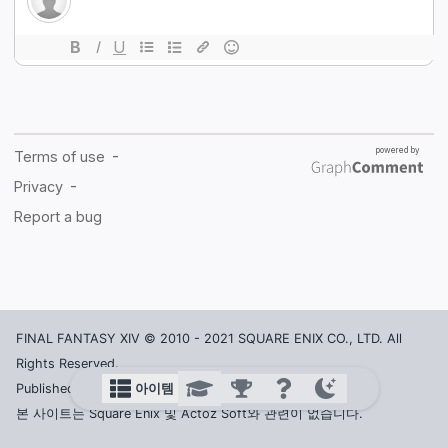
FINAL FANTASY XIV © 2010 - 2021 SQUARE ENIX CO., LTD. All
Rights Reserved.
아이템
Published in Korea by ACTOZ SOFT CO., LTD.
본 사이트는 Square Enix 및 Actoz Soft와 관련이 없습니다.