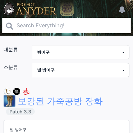
대분류
소분류
보강된 가죽공방 장화
Patch
3.3
발 방어구