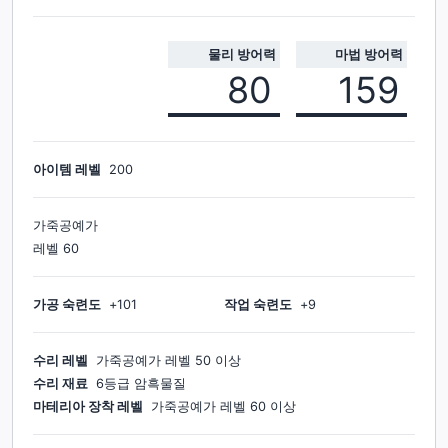
물리 방어력
마법 방어력
80
159
아이템 레벨
200
가죽공예가
레벨
60
가공 숙련도
+
101
작업 숙련도
+
9
수리 레벨
가죽공예가
레벨
50
이상
수리 재료
6등급 암흑물질
마테리아 장착 레벨
가죽공예가
레벨
60
이상