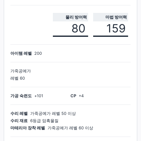
물리 방어력
마법 방어력
80
159
아이템 레벨
200
가죽공예가
레벨
60
가공 숙련도
+
101
CP
+
4
수리 레벨
가죽공예가
레벨
50
이상
수리 재료
6등급 암흑물질
마테리아 장착 레벨
가죽공예가
레벨
60
이상