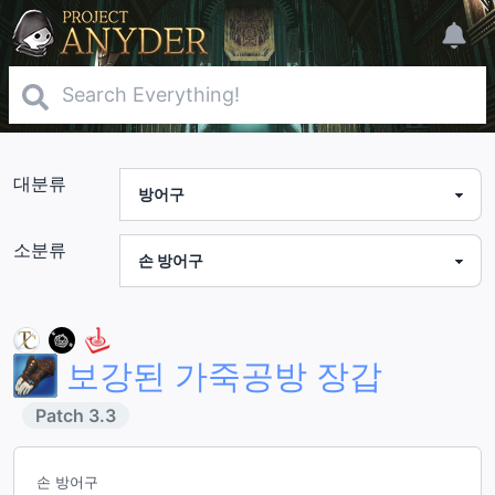
대분류
소분류
보강된 가죽공방 장갑
Patch
3.3
손 방어구