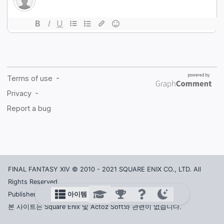
FINAL FANTASY XIV © 2010 - 2021 SQUARE ENIX CO., LTD. All
Rights Reserved.
아이템
Published in Korea by ACTOZ SOFT CO., LTD.
본 사이트는 Square Enix 및 Actoz Soft와 관련이 없습니다.