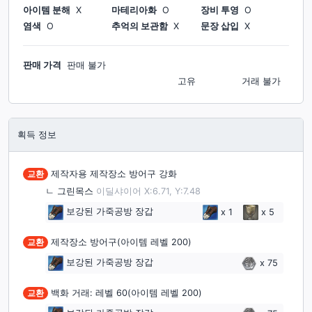
아이템 분해
X
마테리아화
O
장비 투영
O
염색
O
추억의 보관함
X
문장 삽입
X
판매 가격
판매 불가
고유
거래 불가
획득 정보
교환
제작자용 제작장소 방어구 강화
ㄴ
그린목스
이딜샤이어 X:6.71, Y:7.48
보강된 가죽공방 장갑
x
1
x
5
교환
제작장소 방어구(아이템 레벨 200)
보강된 가죽공방 장갑
x
75
교환
백화 거래: 레벨 60(아이템 레벨 200)