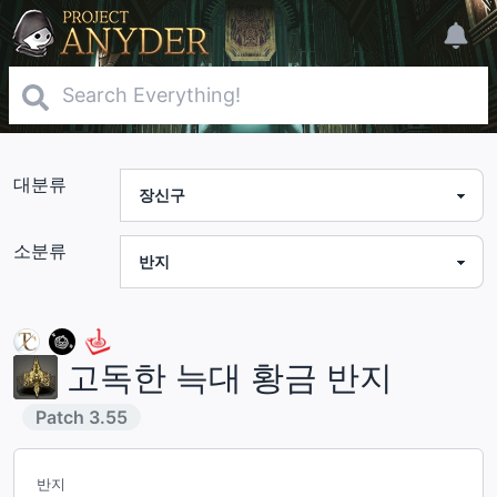
대분류
소분류
고독한 늑대 황금 반지
Patch
3.55
반지