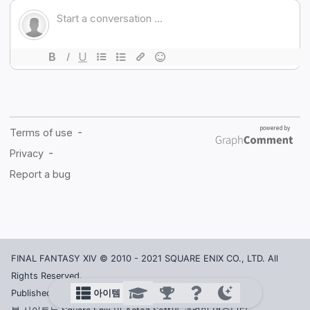
FINAL FANTASY XIV © 2010 - 2021 SQUARE ENIX CO., LTD. All
Rights Reserved.
아이템
Published in Korea by ACTOZ SOFT CO., LTD.