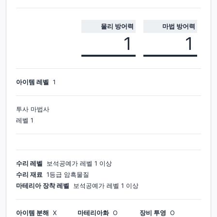
물리 방어력
마법 방어력
1
1
아이템 레벨
1
투사 마법사
레벨
1
수리 레벨
보석공예가
레벨
1
이상
수리 재료
1등급 암흑물질
마테리아 장착 레벨
보석공예가
레벨
1
이상
아이템 분해
X
마테리아화
O
장비 투영
O