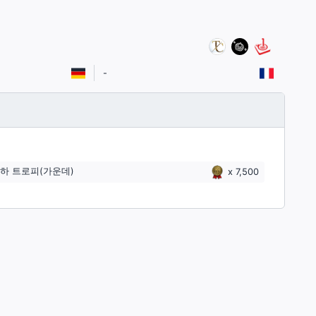
-
하 트로피(가운데)
x
7,500