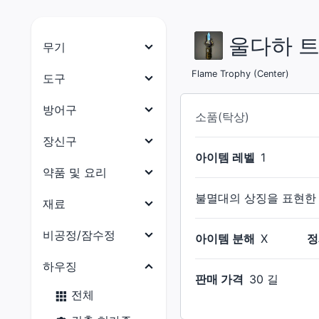
울다하 트
무기
나이트
Flame Trophy (center)
도구
전사
목수
방어구
소품(탁상)
암흑기사
대장장이
머리 방어구
장신구
건브레이커
아이템 레벨
1
갑주제작사
몸통 방어구
목걸이
약품 및 요리
백마도사
보석공예가
다리 방어구
귀걸이
불멸대의 상징을 표현한 
약품
재료
학자
가죽공예가
손 방어구
팔찌
요리
점성술사
식재료
비공정/잠수정
재봉사
아이템 분해
X
정
발 방어구
반지
현자
부품
연금술사
비공정(선체)
하우징
허리 방어구
판매 가격
30 길
몽크
수산물
요리사
비공정(의장)
전체
용기사
석재
광부
비공정(선미)