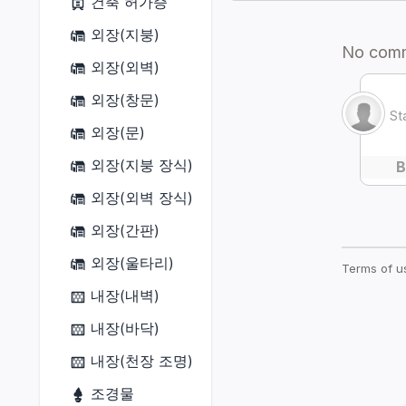
건축 허가증
닌자
금속재
원예가
비공정(선수)
외장(지붕)
사무라이
목재
어부
잠수함(함체)
외장(외벽)
리퍼
옷감
잠수함(함미)
외장(창문)
음유시인
가죽재
잠수함(함수)
외장(문)
기공사
골재
잠수함(함교)
외장(지붕 장식)
무도가
연금재
외장(외벽 장식)
흑마도사
염료
외장(간판)
소환사
외장(울타리)
적마도사
내장(내벽)
청마도사
내장(바닥)
내장(천장 조명)
조경물