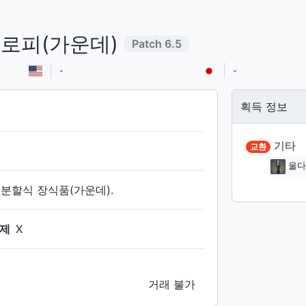
로피(가운데)
Patch
6.5
-
-
획득 정보
기타
교환
울다
분할식 장식품(가운데).
제
X
거래 불가