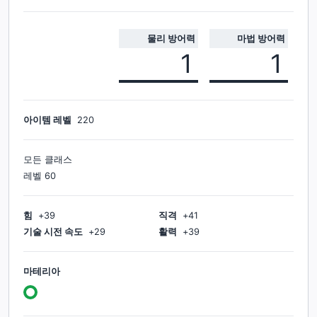
물리 방어력
마법 방어력
1
1
아이템 레벨
220
모든 클래스
레벨
60
힘
+
39
직격
+
41
기술 시전 속도
+
29
활력
+
39
마테리아