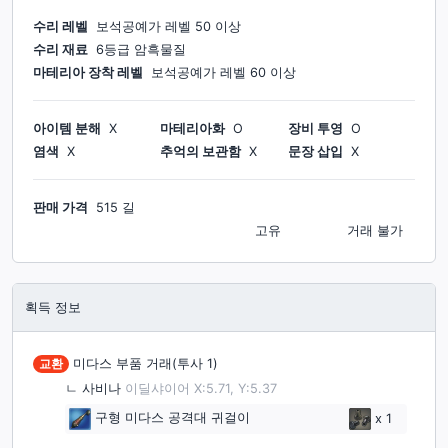
수리 레벨
보석공예가
레벨
50
이상
수리 재료
6등급 암흑물질
마테리아 장착 레벨
보석공예가
레벨
60
이상
아이템 분해
X
마테리아화
O
장비 투영
O
염색
X
추억의 보관함
X
문장 삽입
X
판매 가격
515 길
고유
거래 불가
획득 정보
교환
미다스 부품 거래(투사 1)
ㄴ
사비나
이딜샤이어 X:5.71, Y:5.37
구형 미다스 공격대 귀걸이
x
1