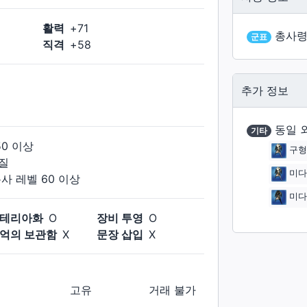
활력
+
71
총사령
군표
직격
+
58
추가 정보
동일 
기타
50
이상
구형
질
미다
봉사
레벨
60
이상
미다
테리아화
O
장비 투영
O
억의 보관함
X
문장 삽입
X
고유
거래 불가