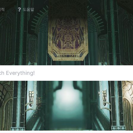
업적
도움말