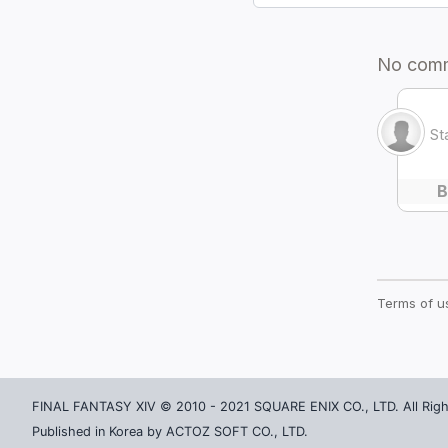
염료
외장(간판)
재배용품
외장(울타리)
데미마테리아
내장(내벽)
잡화(이벤트)
내장(바닥)
카드
내장(천장 조명)
악보
조경물
그림
소품(받침대)
화폐
소품(탁상)
기타
소품(벽걸이)
소품(깔개)
가구
FINAL FANTASY XIV © 2010 - 2021 SQUARE ENIX CO., LTD. All Righ
Published in Korea by ACTOZ SOFT CO., LTD.