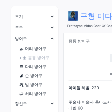
구형 미다
무기
나이트
Prototype Midan Coat Of Cas
도구
전사
목수
방어구
몸통 방어구
암흑기사
대장장이
머리 방어구
건브레이커
갑주제작사
몸통 방어구
백마도사
보석공예가
다리 방어구
학자
가죽공예가
손 방어구
점성술사
재봉사
발 방어구
아이템 레벨
220
현자
연금술사
허리 방어구
몽크
요리사
주술사 비술사 흑마도사
장신구
용기사
레벨
60
광부