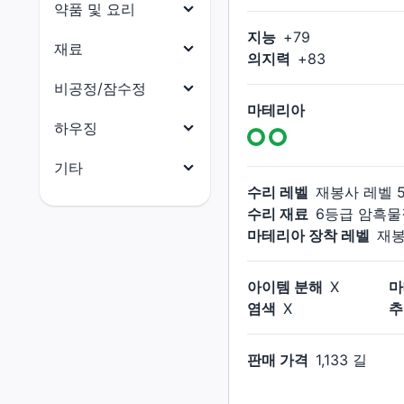
목걸이
약품 및 요리
닌자
원예가
지능
+
79
귀걸이
약품
재료
사무라이
어부
의지력
+
83
팔찌
요리
리퍼
식재료
비공정/잠수정
반지
마테리아
음유시인
부품
비공정(선체)
하우징
기공사
수산물
비공정(의장)
전체
기타
무도가
석재
비공정(선미)
수리 레벨
재봉사
레벨
건축 허가증
전체
흑마도사
수리 재료
6등급 암흑물
금속재
비공정(선수)
외장(지붕)
마테리아 장착 레벨
재
마테리아
소환사
목재
잠수함(함체)
외장(외벽)
크리스탈
적마도사
옷감
잠수함(함미)
아이템 분해
X
마
외장(창문)
촉매
청마도사
염색
X
추
가죽재
잠수함(함수)
외장(문)
잡화
골재
잠수함(함교)
외장(지붕 장식)
판매 가격
1,133 길
소울 크리스탈
연금재
외장(외벽 장식)
꼬마 친구