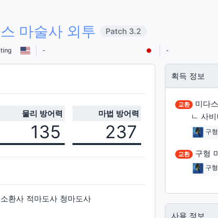
스 마술사 외투
Patch
3.2
ting
-
-
획득 정보
미다스
교환
물리 방어력
마법 방어력
ㄴ
사비
135
237
구형
구형 
교환
구형
 소환사 적마도사 청마도사
사용 정보