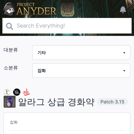
대분류
소분류
알라그 상급 경화약
Patch
3.15
잡화