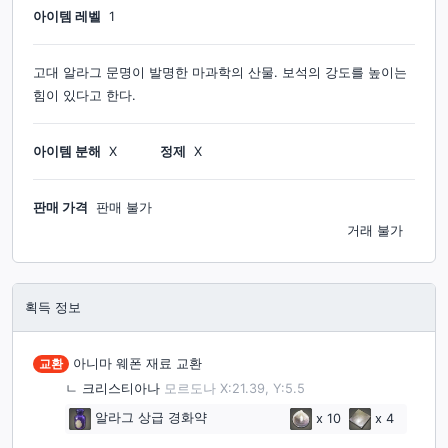
아이템 레벨
1
고대 알라그 문명이 발명한 마과학의 산물. 보석의 강도를 높이는
힘이 있다고 한다.
아이템 분해
X
정제
X
판매 가격
판매 불가
거래 불가
획득 정보
교환
아니마 웨폰 재료 교환
ㄴ
크리스티아나
모르도나 X:21.39, Y:5.5
알라그 상급 경화약
x
10
x
4