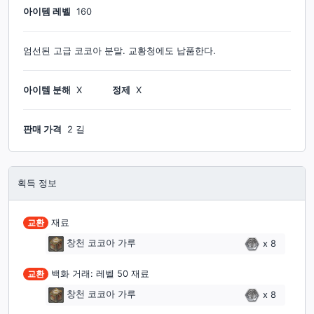
아이템 레벨
160
엄선된 고급 코코아 분말. 교황청에도 납품한다.
아이템 분해
X
정제
X
판매 가격
2 길
획득 정보
교환
재료
창천 코코아 가루
x
8
교환
백화 거래: 레벨 50 재료
창천 코코아 가루
x
8