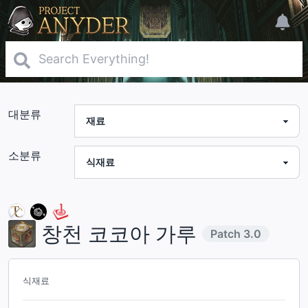
대분류
소분류
창천 코코아 가루
Patch
3.0
식재료