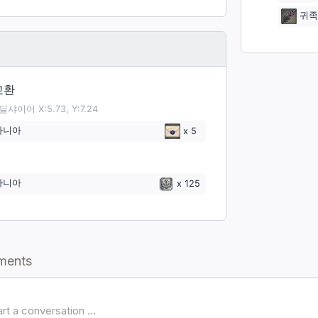
귀족
교환
딜샤이어 X:5.73, Y:7.24
바니아
x
5
바니아
x
125