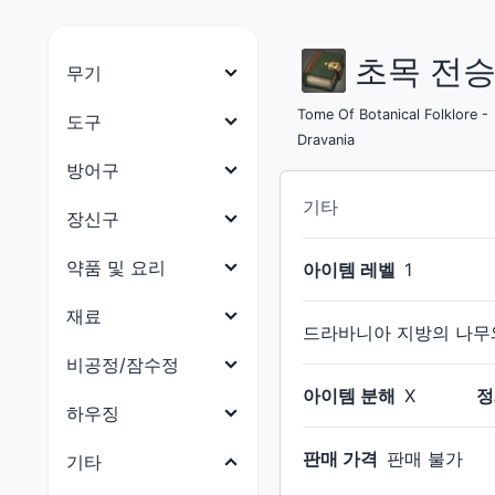
초목 전승
무기
나이트
Tome Of Botanical Folklore -
도구
Dravania
전사
목수
방어구
암흑기사
대장장이
기타
머리 방어구
장신구
건브레이커
갑주제작사
몸통 방어구
목걸이
약품 및 요리
아이템 레벨
1
백마도사
보석공예가
다리 방어구
귀걸이
약품
재료
학자
가죽공예가
드라바니아 지방의 나무와
손 방어구
팔찌
요리
점성술사
식재료
비공정/잠수정
재봉사
발 방어구
반지
현자
아이템 분해
X
정
부품
연금술사
비공정(선체)
하우징
허리 방어구
몽크
수산물
요리사
비공정(의장)
전체
판매 가격
판매 불가
기타
용기사
석재
광부
비공정(선미)