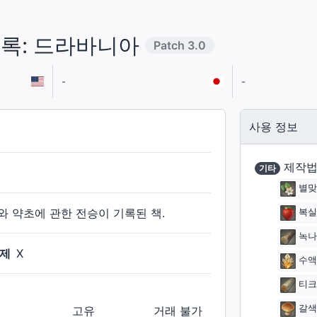
록: 드라바니아
Patch
3.0
-
-
사용 정보
제작법
기타
별맞
 약초에 관한 전승이 기록된 책.
복실
녹나
제
X
수액
티크
갈색
고유
거래 불가