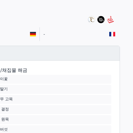
-
/채집물 해금
이꽃
딸기
무 고목
 결정
 원목
버섯