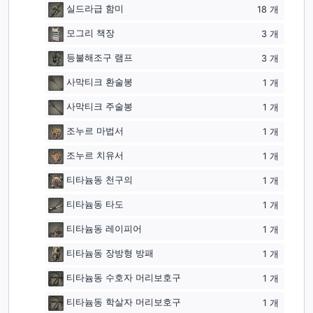
실드라급 함미
18
개
모그리 책장
3
개
등불해조구 램프
3
개
사막티크 환술봉
1
개
사막티크 주술봉
1
개
조누르 마법서
1
개
조누르 치유서
1
개
티타늄동 천구의
1
개
티타늄동 타도
1
개
티타늄동 레이피어
1
개
티타늄동 장방형 방패
1
개
티타늄동 수호자 머리보호구
1
개
티타늄동 학살자 머리보호구
1
개