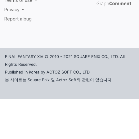
FINAL FANTASY XIV © 2010 - 2021 SQUARE ENIX CO., LTD. All
Rights Reserved.
Published in Korea by ACTOZ SOFT CO., LTD.
본 사이트는 Square Enix 및 Actoz Soft와 관련이 없습니다.