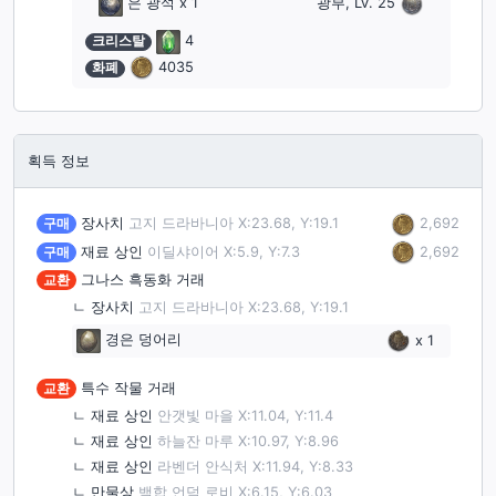
은 광석
x 1
광부, Lv. 25
크리스탈
4
화폐
4035
획득 정보
2,692
구매
장사치
고지 드라바니아 X:23.68, Y:19.1
2,692
구매
재료 상인
이딜샤이어 X:5.9, Y:7.3
교환
그나스 흑동화 거래
ㄴ
장사치
고지 드라바니아 X:23.68, Y:19.1
경은 덩어리
x
1
교환
특수 작물 거래
ㄴ
재료 상인
안갯빛 마을 X:11.04, Y:11.4
ㄴ
재료 상인
하늘잔 마루 X:10.97, Y:8.96
ㄴ
재료 상인
라벤더 안식처 X:11.94, Y:8.33
ㄴ
만물상
백합 언덕 로비 X:6.15, Y:6.03