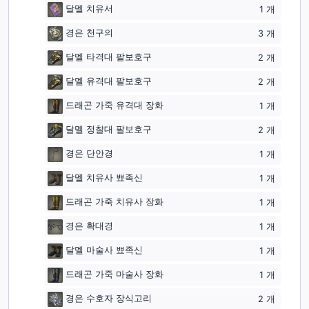
달멜 치유서
1
개
경은 천구의
3
개
달멜 타격대 팔보호구
2
개
달멜 유격대 팔보호구
2
개
드래곤 가죽 유격대 장화
1
개
달멜 정찰대 팔보호구
2
개
경은 단안경
1
개
달멜 치유사 뾰족신
1
개
드래곤 가죽 치유사 장화
1
개
경은 확대경
1
개
달멜 마술사 뾰족신
1
개
드래곤 가죽 마술사 장화
1
개
경은 수호자 장식고리
2
개