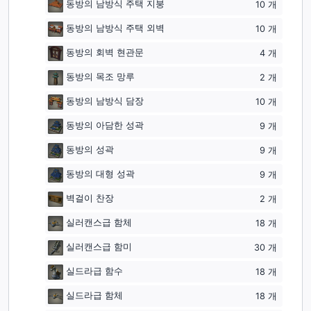
동방의 남방식 주택 지붕
10
개
동방의 남방식 주택 외벽
10
개
동방의 회벽 현관문
4
개
동방의 목조 망루
2
개
동방의 남방식 담장
10
개
동방의 아담한 성곽
9
개
동방의 성곽
9
개
동방의 대형 성곽
9
개
벽걸이 찬장
2
개
실러캔스급 함체
18
개
실러캔스급 함미
30
개
실드라급 함수
18
개
실드라급 함체
18
개