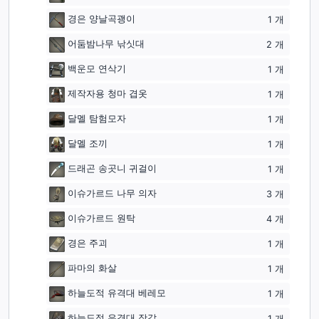
경은 양날곡괭이
1
개
어둠밤나무 낚싯대
2
개
백운모 연삭기
1
개
제작자용 청마 겹옷
1
개
달멜 탐험모자
1
개
달멜 조끼
1
개
드래곤 송곳니 귀걸이
1
개
이슈가르드 나무 의자
3
개
이슈가르드 원탁
4
개
경은 주괴
1
개
파마의 화살
1
개
하늘도적 유격대 베레모
1
개
하늘도적 유격대 장갑
1
개