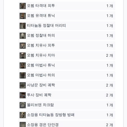
오뷤 타격대 외투
1
개
오뷤 유격대 튜닉
1
개
티타늄동 정찰대 머리띠
1
개
오뷤 정찰대 하의
1
개
오뷤 치유사 외투
1
개
오뷤 치유사 치마
2
개
오뷤 마법사 튜닉
1
개
오뷤 마법사 하의
1
개
사냥꾼 장비 궤짝
2
개
투사 장비 궤짝
2
개
몰리브덴 차크람
1
개
소장용 티타늄동 장방형 방패
1
개
소장용 경은 단안경
2
개