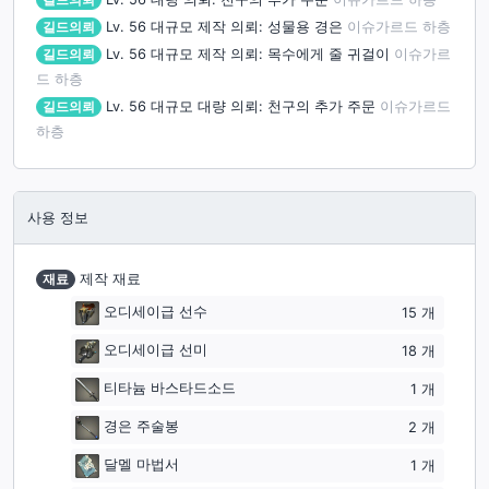
길드의뢰
Lv. 56
대규모 제작 의뢰: 성물용 경은
이슈가르드 하층
길드의뢰
Lv. 56
대규모 제작 의뢰: 목수에게 줄 귀걸이
이슈가르
드 하층
길드의뢰
Lv. 56
대규모 대량 의뢰: 천구의 추가 주문
이슈가르드
하층
사용 정보
재료
제작 재료
오디세이급 선수
15
개
오디세이급 선미
18
개
티타늄 바스타드소드
1
개
경은 주술봉
2
개
달멜 마법서
1
개