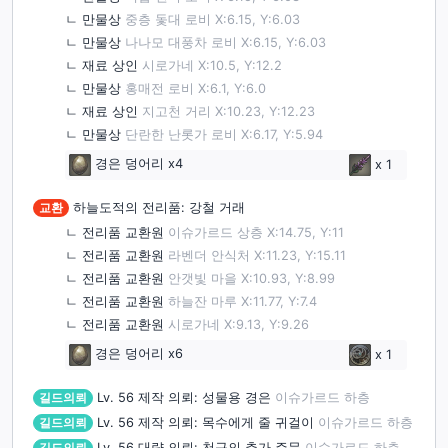
ㄴ
만물상
중층 돛대 로비 X:6.15, Y:6.03
ㄴ
만물상
나나모 대풍차 로비 X:6.15, Y:6.03
ㄴ
재료 상인
시로가네 X:10.5, Y:12.2
ㄴ
만물상
홍매전 로비 X:6.1, Y:6.0
ㄴ
재료 상인
지고천 거리 X:10.23, Y:12.23
ㄴ
만물상
단란한 난롯가 로비 X:6.17, Y:5.94
경은 덩어리
x4
x
1
교환
하늘도적의 전리품: 강철 거래
ㄴ
전리품 교환원
이슈가르드 상층 X:14.75, Y:11
ㄴ
전리품 교환원
라벤더 안식처 X:11.23, Y:15.11
ㄴ
전리품 교환원
안갯빛 마을 X:10.93, Y:8.99
ㄴ
전리품 교환원
하늘잔 마루 X:11.77, Y:7.4
ㄴ
전리품 교환원
시로가네 X:9.13, Y:9.26
경은 덩어리
x6
x
1
길드의뢰
Lv. 56
제작 의뢰: 성물용 경은
이슈가르드 하층
길드의뢰
Lv. 56
제작 의뢰: 목수에게 줄 귀걸이
이슈가르드 하층
길드의뢰
Lv. 56
대량 의뢰: 천구의 추가 주문
이슈가르드 하층