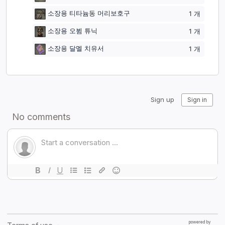
소장용 티타늄동 머리보호구
1
개
소장용 오뷤 튜닉
1
개
소장용 달멜 치유서
1
개