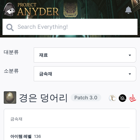
대분류
소분류
경은 덩어리
Patch
3.0
금속재
아이템 레벨
136