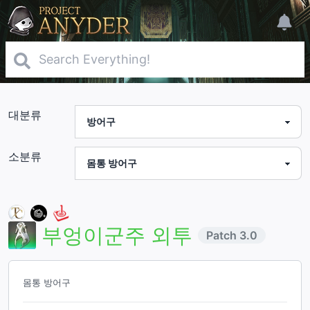
대분류
소분류
부엉이군주 외투
Patch
3.0
몸통 방어구