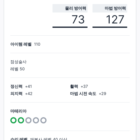
물리 방어력
마법 방어력
73
127
아이템 레벨
110
점성술사
레벨
50
정신력
+
41
활력
+
37
의지력
+
42
마법 시전 속도
+
29
마테리아
수리 레벨
재봉사
레벨
40
이상