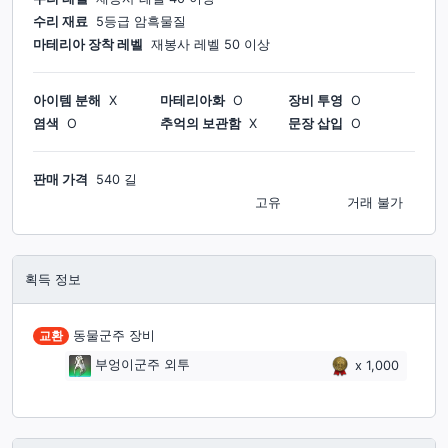
수리 재료
5등급 암흑물질
마테리아 장착 레벨
재봉사
레벨
50
이상
아이템 분해
X
마테리아화
O
장비 투영
O
염색
O
추억의 보관함
X
문장 삽입
O
판매 가격
540 길
고유
거래 불가
획득 정보
교환
동물군주 장비
부엉이군주 외투
x
1,000