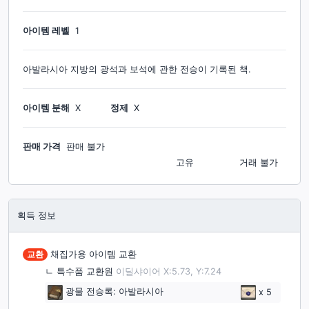
아이템 레벨
1
아발라시아 지방의 광석과 보석에 관한 전승이 기록된 책.
아이템 분해
X
정제
X
판매 가격
판매 불가
고유
거래 불가
획득 정보
교환
채집가용 아이템 교환
ㄴ
특수품 교환원
이딜샤이어 X:5.73, Y:7.24
광물 전승록: 아발라시아
x
5