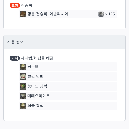
교환
전승록
광물 전승록: 아발라시아
x
125
사용 정보
기타
제작법/채집물 해금
금운모
빨간 명반
능아연 광석
메테오라이트
휘금 광석