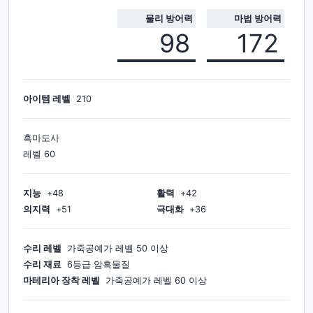
물리 방어력
마법 방어력
98
172
아이템 레벨
210
흑마도사
레벨
60
지능
+
48
활력
+
42
의지력
+
51
극대화
+
36
수리 레벨
가죽공예가
레벨
50
이상
수리 재료
6등급 암흑물질
마테리아 장착 레벨
가죽공예가
레벨
60
이상