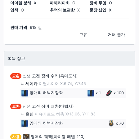
아이템 분해
X
마테리아화
O
장비 투영
O
염색
O
추억의 보관함
X
문장 삽입
X
판매 가격
618 길
고유
거래 불가
획득 정보
교환
신생 고전 장비 수리(흑마도사)
ㄴ
세이카
이딜샤이어 X:6.74, Y:7.45
영매의 허벅지장화
x
1
x
100
교환
신생 고전 장비 교환(마법사)
ㄴ
욜렌
이슈가르드 하층 X:13.06, Y:11.83
영매의 허벅지장화
x
70
사용
영매의 궤짝[아이템 레벨 210]