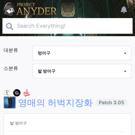
대분류
소분류
영매의 허벅지장화
Patch
3.05
발 방어구