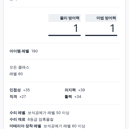
물리 방어력
마법 방어력
1
1
아이템 레벨
190
모든 클래스
레벨
60
민첩성
+
35
의지력
+
39
직격
+
27
활력
+
34
수리 레벨
보석공예가
레벨
50
이상
수리 재료
6등급 암흑물질
마테리아 장착 레벨
보석공예가
레벨
60
이상