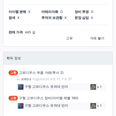
아이템 분해
X
마테리아화
O
장비 투영
O
염색
X
추억의 보관함
X
문장 삽입
X
판매 가격
445 길
고유
거래 불가
획득 정보
교환
고르디우스 부품 거래(투사 2)
ㄴ
사비나
이딜샤이어 X:5.71, Y:5.37
구형 고르디우스 유격대 반지
x
1
교환
구형 고르디우스 장비(아이템 레벨 190)
구형 고르디우스 유격대 반지
x
1