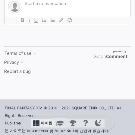
FINAL FANTASY XIV © 2010 - 2021 SQUARE ENIX CO., LTD. All
Rights Reserved.
아이템
Published in Korea by ACTOZ SOFT CO., LTD.
본 사이트는 Square Enix 및 Actoz Soft와 관련이 없습니다.