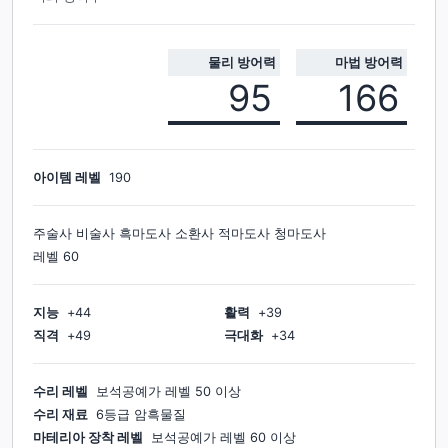
물리 방어력
마법 방어력
95
166
아이템 레벨
190
주술사 비술사 흑마도사 소환사 적마도사 청마도사
레벨
60
지능
+
44
활력
+
39
직격
+
49
극대화
+
34
수리 레벨
보석공예가
레벨
50
이상
수리 재료
6등급 암흑물질
마테리아 장착 레벨
보석공예가
레벨
60
이상