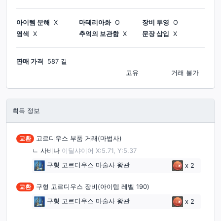
아이템 분해
X
마테리아화
O
장비 투영
O
염색
X
추억의 보관함
X
문장 삽입
X
판매 가격
587 길
고유
거래 불가
획득 정보
교환
고르디우스 부품 거래(마법사)
ㄴ
사비나
이딜샤이어 X:5.71, Y:5.37
구형 고르디우스 마술사 왕관
x
2
교환
구형 고르디우스 장비(아이템 레벨 190)
구형 고르디우스 마술사 왕관
x
2