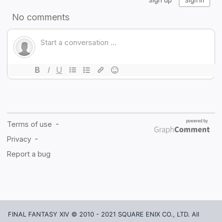
FINAL FANTASY XIV © 2010 - 2021 SQUARE ENIX CO., LTD. All