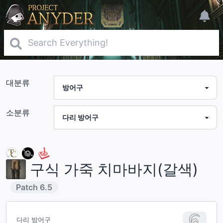
대분류
소분류
구식 가죽 치마바지(갈색)
Patch
6.5
다리 방어구