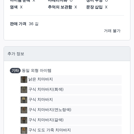
아이템 분해
X
마테리아화
O
장비 투영
O
염색
X
추억의 보관함
X
문장 삽입
X
판매 가격
36 길
거래 불가
추가 정보
기타
동일 외형 아이템
낡은 치마바지
구식 치마바지(회색)
구식 치마바지
구식 치마바지(연노랑색)
구식 치마바지(갈색)
구식 도도 가죽 치마바지