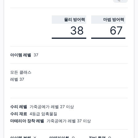
물리 방어력
마법 방어력
38
67
아이템 레벨
37
모든 클래스
레벨
37
수리 레벨
가죽공예가
레벨
27
이상
수리 재료
4등급 암흑물질
마테리아 장착 레벨
가죽공예가
레벨
37
이상