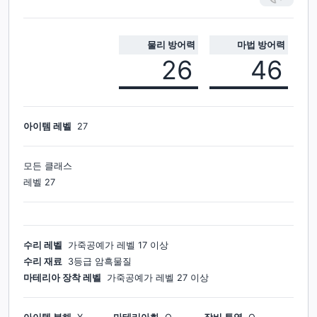
물리 방어력
마법 방어력
26
46
아이템 레벨
27
모든 클래스
레벨
27
수리 레벨
가죽공예가
레벨
17
이상
수리 재료
3등급 암흑물질
마테리아 장착 레벨
가죽공예가
레벨
27
이상