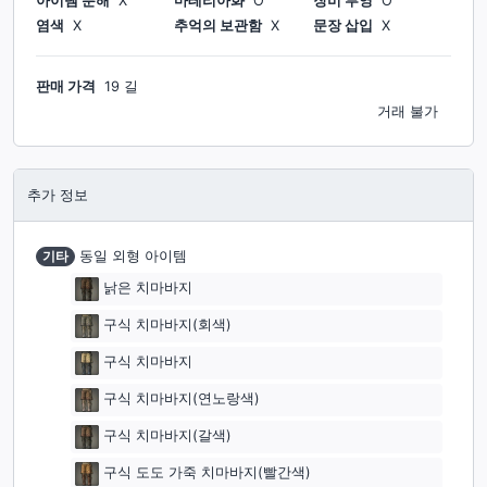
아이템 분해
X
마테리아화
O
장비 투영
O
염색
X
추억의 보관함
X
문장 삽입
X
판매 가격
19 길
거래 불가
추가 정보
기타
동일 외형 아이템
낡은 치마바지
구식 치마바지(회색)
구식 치마바지
구식 치마바지(연노랑색)
구식 치마바지(갈색)
구식 도도 가죽 치마바지(빨간색)