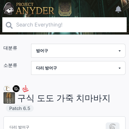
대분류
소분류
구식 도도 가죽 치마바지
Patch
6.5
다리 방어구