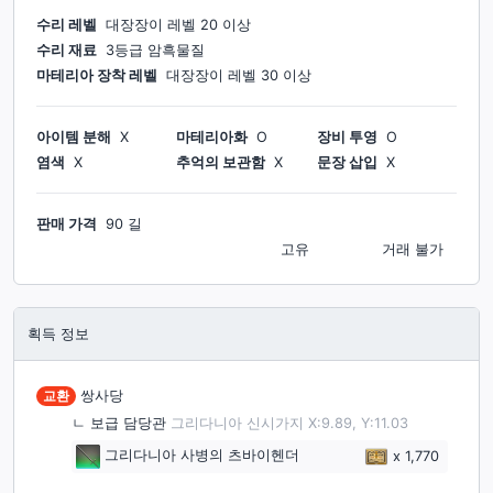
수리 레벨
대장장이
레벨
20
이상
수리 재료
3등급 암흑물질
마테리아 장착 레벨
대장장이
레벨
30
이상
아이템 분해
X
마테리아화
O
장비 투영
O
염색
X
추억의 보관함
X
문장 삽입
X
판매 가격
90 길
고유
거래 불가
획득 정보
교환
쌍사당
ㄴ
보급 담당관
그리다니아 신시가지 X:9.89, Y:11.03
그리다니아 사병의 츠바이헨더
x
1,770