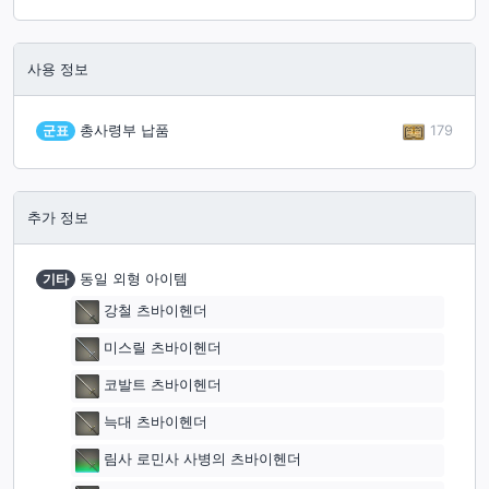
사용 정보
179
군표
총사령부 납품
추가 정보
기타
동일 외형 아이템
강철 츠바이헨더
미스릴 츠바이헨더
코발트 츠바이헨더
늑대 츠바이헨더
림사 로민사 사병의 츠바이헨더