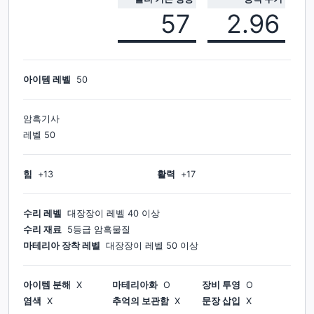
57
2.96
아이템 레벨
50
암흑기사
레벨
50
힘
+
13
활력
+
17
수리 레벨
대장장이
레벨
40
이상
수리 재료
5등급 암흑물질
마테리아 장착 레벨
대장장이
레벨
50
이상
아이템 분해
X
마테리아화
O
장비 투영
O
염색
X
추억의 보관함
X
문장 삽입
X