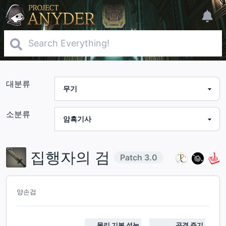
대분류
소분류
집행자의 검
Patch
3.0
양손검
물리 기본 성능
공격 주기