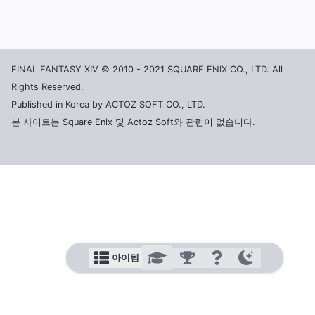
FINAL FANTASY XIV © 2010 - 2021 SQUARE ENIX CO., LTD. All
Rights Reserved.
Published in Korea by ACTOZ SOFT CO., LTD.
본 사이트는 Square Enix 및 Actoz Soft와 관련이 없습니다.
아이템