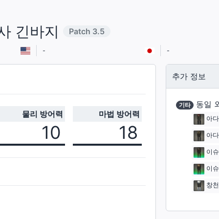
사 긴바지
Patch
3.5
-
-
추가 정보
동일 
기타
물리 방어력
마법 방어력
아다
10
18
아다
이슈
이슈
창천