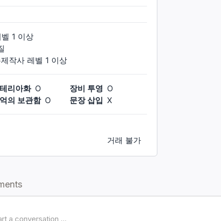
레벨
1
이상
질
주제작사
레벨
1
이상
테리아화
O
장비 투영
O
억의 보관함
O
문장 삽입
X
거래 불가