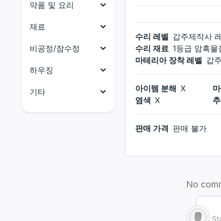
목걸이
약품 및 요리
닌자
원예가
귀걸이
약품
재료
사무라이
어부
수리 레벨
갑주제작사
팔찌
요리
리퍼
식재료
비공정/잠수정
수리 재료
1등급 암흑물
반지
마테리아 장착 레벨
갑
음유시인
부품
비공정(선체)
하우징
기공사
수산물
비공정(의장)
아이템 분해
X
마
전체
기타
무도가
석재
염색
X
추
비공정(선미)
건축 허가증
전체
흑마도사
금속재
비공정(선수)
외장(지붕)
판매 가격
판매 불가
마테리아
소환사
목재
잠수함(함체)
외장(외벽)
크리스탈
적마도사
옷감
잠수함(함미)
외장(창문)
촉매
청마도사
가죽재
잠수함(함수)
외장(문)
잡화
골재
잠수함(함교)
외장(지붕 장식)
소울 크리스탈
연금재
외장(외벽 장식)
꼬마 친구