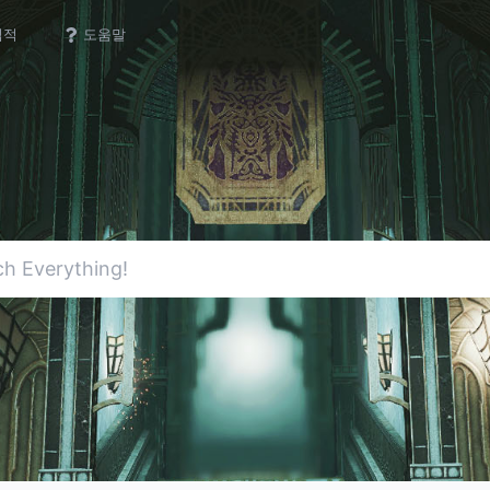
업적
도움말