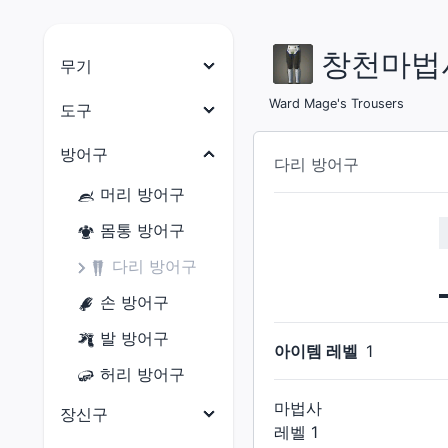
창천마법
무기
나이트
Ward Mage's Trousers
도구
전사
목수
방어구
다리 방어구
암흑기사
대장장이
머리 방어구
건브레이커
갑주제작사
몸통 방어구
백마도사
보석공예가
다리 방어구
학자
가죽공예가
손 방어구
점성술사
재봉사
발 방어구
아이템 레벨
1
현자
연금술사
허리 방어구
몽크
요리사
마법사
장신구
용기사
레벨
1
광부