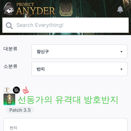
대분류
소분류
선동가의 유격대 방호반지
Patch
3.5
반지