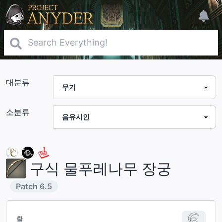
대분류
소분류
구식 물푸레나무 장궁
Patch
6.5
활