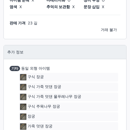
아이템 분해
X
마테리아화
O
장비 투영
O
염색
X
추억의 보관함
X
문장 삽입
X
판매 가격
23 길
거래 불가
추가 정보
기타
동일 외형 아이템
구식 장궁
구식 가죽 덧댄 장궁
구식 가죽 덧댄 물푸레나무 장궁
구식 주목나무 장궁
장궁
가죽 덧댄 장궁