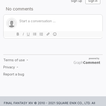
FINAL FANTASY XIV © 2010 - 2021 SQUARE ENIX CO., LTD. All