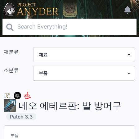
대분류
소분류
네오 에테르판: 발 방어구
Patch
3.3
부품