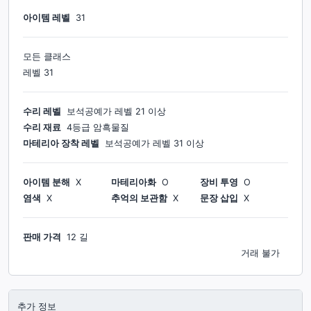
아이템 레벨
31
모든 클래스
레벨
31
수리 레벨
보석공예가
레벨
21
이상
수리 재료
4등급 암흑물질
마테리아 장착 레벨
보석공예가
레벨
31
이상
아이템 분해
X
마테리아화
O
장비 투영
O
염색
X
추억의 보관함
X
문장 삽입
X
판매 가격
12 길
거래 불가
추가 정보