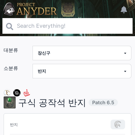
대분류
소분류
구식 공작석 반지
Patch
6.5
반지