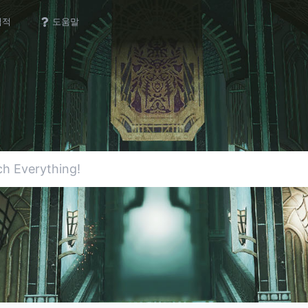
업적
도움말