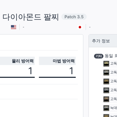
 다이아몬드 팔찌
Patch
3.5
-
-
추가 정보
동일 
기타
물리 방어력
마법 방어력
고독
1
1
고독
고독
고독
고독
늑대
늑대