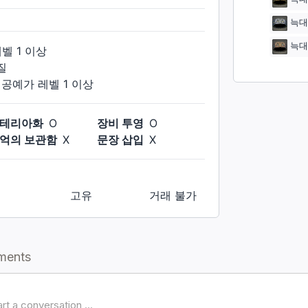
늑대
늑대
레벨
1
이상
질
석공예가
레벨
1
이상
테리아화
O
장비 투영
O
억의 보관함
X
문장 삽입
X
고유
거래 불가