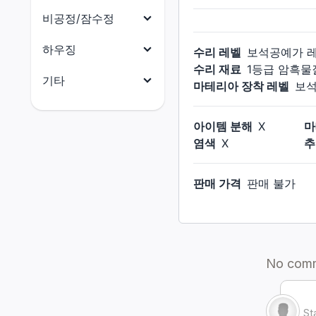
요리
닌자
식재료
비공정/잠수정
원예가
사무라이
부품
어부
비공정(선체)
하우징
수리 레벨
보석공예가
리퍼
수산물
수리 재료
1등급 암흑물
비공정(의장)
전체
기타
마테리아 장착 레벨
보
음유시인
석재
비공정(선미)
건축 허가증
전체
기공사
금속재
비공정(선수)
아이템 분해
X
마
외장(지붕)
마테리아
무도가
목재
염색
X
추
잠수함(함체)
외장(외벽)
크리스탈
흑마도사
옷감
잠수함(함미)
외장(창문)
판매 가격
판매 불가
촉매
소환사
가죽재
잠수함(함수)
외장(문)
잡화
적마도사
골재
잠수함(함교)
외장(지붕 장식)
소울 크리스탈
청마도사
연금재
외장(외벽 장식)
꼬마 친구
염료
외장(간판)
재배용품
외장(울타리)
데미마테리아