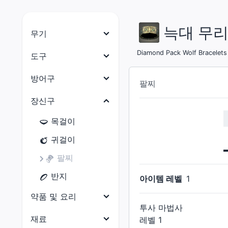
늑대 무리
무기
나이트
Diamond Pack Wolf Bracelets
도구
전사
목수
방어구
팔찌
암흑기사
대장장이
머리 방어구
장신구
건브레이커
갑주제작사
몸통 방어구
목걸이
백마도사
보석공예가
다리 방어구
귀걸이
학자
가죽공예가
손 방어구
팔찌
점성술사
재봉사
발 방어구
반지
아이템 레벨
1
현자
연금술사
허리 방어구
약품 및 요리
몽크
요리사
투사 마법사
약품
재료
용기사
레벨
1
광부