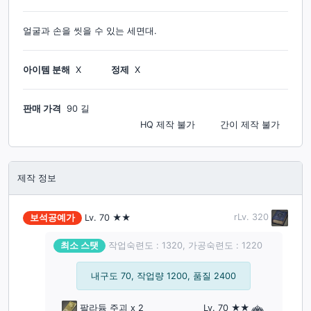
얼굴과 손을 씻을 수 있는 세면대.
아이템 분해
X
정제
X
판매 가격
90 길
HQ 제작
불가
간이 제작
불가
제작 정보
rLv.
320
보석공예가
Lv.
70
★★
최소 스탯
작업숙련도 : 1320, 가공숙련도 : 1220
내구도 70, 작업량 1200, 품질 2400
팔라듐 주괴
x 2
Lv. 70 ★★