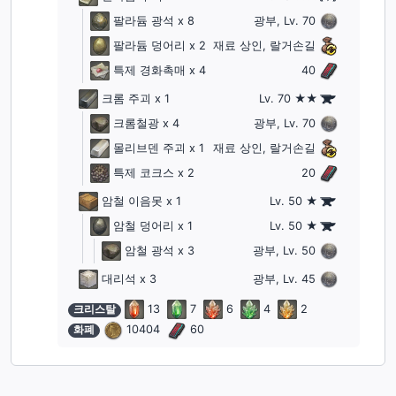
팔라듐 광석
x 8
광부, Lv. 70
팔라듐 덩어리
x 2
재료 상인, 랄거손길
특제 경화촉매
x 4
40
크롬 주괴
x 1
Lv. 70 ★★
크롬철광
x 4
광부, Lv. 70
몰리브덴 주괴
x 1
재료 상인, 랄거손길
특제 코크스
x 2
20
암철 이음못
x 1
Lv. 50 ★
암철 덩어리
x 1
Lv. 50 ★
암철 광석
x 3
광부, Lv. 50
대리석
x 3
광부, Lv. 45
크리스탈
13
7
6
4
2
화폐
10404
60