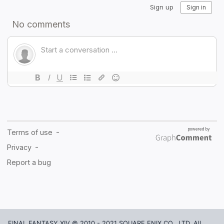
FINAL FANTASY XIV © 2010 - 2021 SQUARE ENIX CO., LTD. All