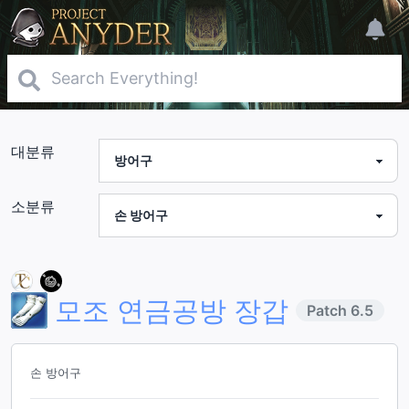
대분류
소분류
모조 연금공방 장갑
Patch
6.5
손 방어구