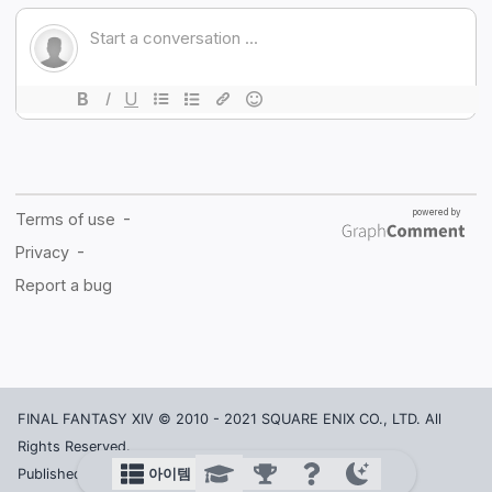
FINAL FANTASY XIV © 2010 - 2021 SQUARE ENIX CO., LTD. All
Rights Reserved.
아이템
Published in Korea by ACTOZ SOFT CO., LTD.