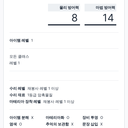
물리 방어력
마법 방어력
8
14
아이템 레벨
1
모든 클래스
레벨
1
수리 레벨
재봉사
레벨
1
이상
수리 재료
1등급 암흑물질
마테리아 장착 레벨
재봉사
레벨
1
이상
아이템 분해
X
마테리아화
O
장비 투영
O
염색
O
추억의 보관함
X
문장 삽입
X