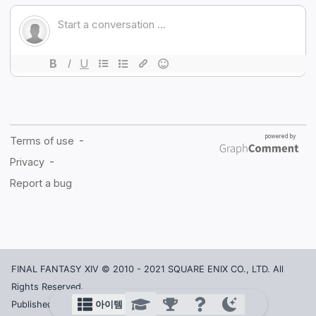
FINAL FANTASY XIV © 2010 - 2021 SQUARE ENIX CO., LTD. All
Rights Reserved.
아이템
Published in Korea by ACTOZ SOFT CO., LTD.