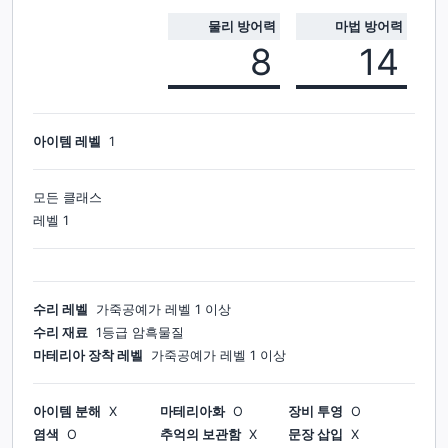
물리 방어력
마법 방어력
8
14
아이템 레벨
1
모든 클래스
레벨
1
수리 레벨
가죽공예가
레벨
1
이상
수리 재료
1등급 암흑물질
마테리아 장착 레벨
가죽공예가
레벨
1
이상
아이템 분해
X
마테리아화
O
장비 투영
O
염색
O
추억의 보관함
X
문장 삽입
X