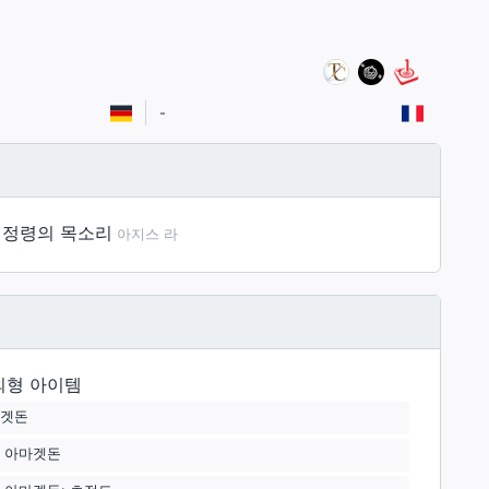
-
 정령의 목소리
아지스 라
외형 아이템
겟돈
 아마겟돈