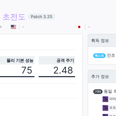
 초전도
Patch
3.25
n
-
-
획득 정보
인조
퀘스트
물리 기본 성능
공격 주기
75
2.48
추가 정보
동일 
기타
아마
모조