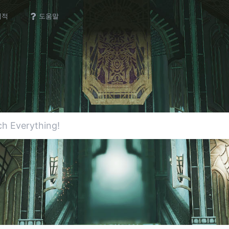
업적
도움말