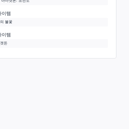
 아마겟돈: 초전도
아이템
의 불꽃
아이템
겟돈