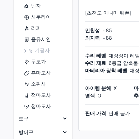
닌자
[초전도 아니마 웨폰]
사무라이
리퍼
민첩성
+
85
의지력
+
88
음유시인
기공사
수리 레벨
대장장이
레
무도가
수리 재료
6등급 암흑물
마테리아 장착 레벨
대
흑마도사
소환사
아이템 분해
X
마
적마도사
염색
O
추
청마도사
판매 가격
판매 불가
도구
목수
방어구