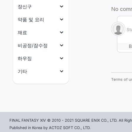
대장장이
머리 방어구
장신구
갑주제작사
몸통 방어구
목걸이
약품 및 요리
보석공예가
다리 방어구
귀걸이
약품
재료
가죽공예가
손 방어구
팔찌
요리
식재료
비공정/잠수정
재봉사
발 방어구
반지
부품
연금술사
비공정(선체)
하우징
허리 방어구
수산물
요리사
비공정(의장)
전체
기타
석재
광부
비공정(선미)
건축 허가증
전체
금속재
원예가
비공정(선수)
외장(지붕)
마테리아
목재
어부
잠수함(함체)
외장(외벽)
크리스탈
옷감
잠수함(함미)
외장(창문)
촉매
가죽재
잠수함(함수)
FINAL FANTASY XIV © 2010 - 2021 SQUARE ENIX CO., LTD. All Righ
외장(문)
잡화
Published in Korea by ACTOZ SOFT CO., LTD.
골재
잠수함(함교)