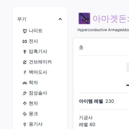
아마겟돈:
무기
나이트
Hyperconductive Armageddo
전사
총
암흑기사
건브레이커
백마도사
학자
점성술사
아이템 레벨
230
현자
몽크
기공사
용기사
레벨
60