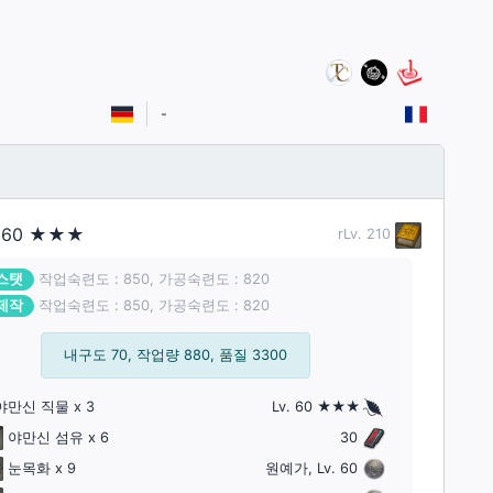
-
.
60
★★★
rLv.
210
스탯
작업숙련도 : 850, 가공숙련도 : 820
제작
작업숙련도 : 850, 가공숙련도 : 820
내구도 70, 작업량 880, 품질 3300
야만신 직물
x 3
Lv. 60 ★★★
야만신 섬유
x 6
30
눈목화
x 9
원예가, Lv. 60