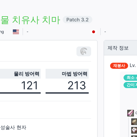
물 치유사 치마
Patch
3.2
ing
-
-
제작 정보
Lv
재봉사
물리 방어력
마법 방어력
최소 
121
213
간이 
점성술사 현자