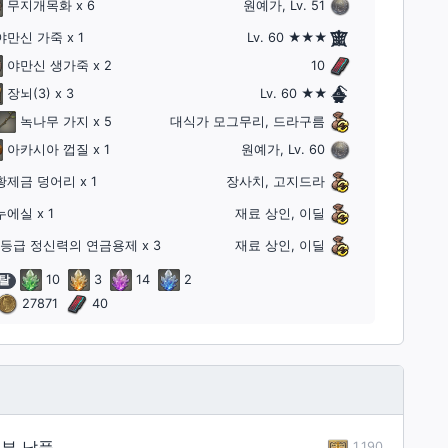
무지개목화
x 6
원예가, Lv. 51
야만신 가죽
x 1
Lv. 60 ★★★
야만신 생가죽
x 2
10
장뇌
(3)
x 3
Lv. 60 ★★
녹나무 가지
x 5
대식가 모그무리, 드라구름
아카시아 껍질
x 1
원예가, Lv. 60
황제금 덩어리
x 1
장사치, 고지드라
누에실
x 1
재료 상인, 이딜
1등급 정신력의 연금용제
x 3
재료 상인, 이딜
탈
10
3
14
2
27871
40
부 납품
1,190