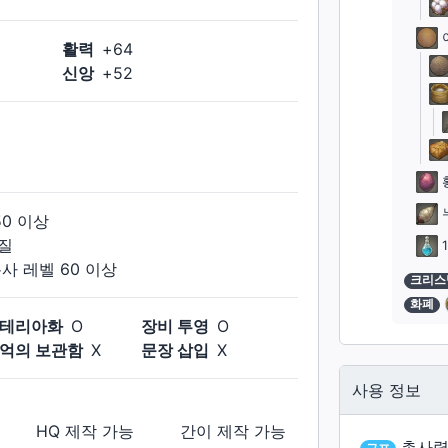
활력
+
64
신앙
+
52
50
이상
질
봉사
레벨
60
이상
크리스
화폐
테리아화
O
장비 투영
O
억의 보관함
X
문장 삽입
X
사용 정보
HQ 제작
가능
간이 제작
가능
총사령