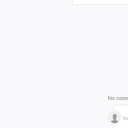
염료
외장(간판)
재배용품
외장(울타리)
데미마테리아
내장(내벽)
잡화(이벤트)
내장(바닥)
카드
내장(천장 조명)
악보
조경물
그림
소품(받침대)
화폐
소품(탁상)
기타
소품(벽걸이)
소품(깔개)
가구