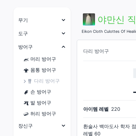
야만신 직
무기
나이트
Eikon Cloth Culottes Of Heal
도구
전사
목수
방어구
다리 방어구
암흑기사
대장장이
머리 방어구
건브레이커
갑주제작사
몸통 방어구
백마도사
보석공예가
다리 방어구
학자
가죽공예가
손 방어구
점성술사
재봉사
발 방어구
현자
아이템 레벨
220
연금술사
허리 방어구
몽크
요리사
장신구
환술사 백마도사 학자 
용기사
광부
레벨
60