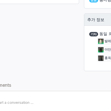
군표
추가 정보
동일 
기타
발레
야만
홍옥