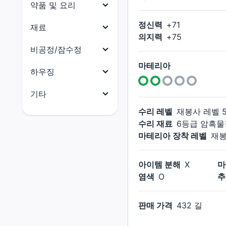
목걸이
약품 및 요리
닌자
원예가
귀걸이
정신력
+
71
약품
재료
사무라이
어부
의지력
+
75
팔찌
요리
리퍼
식재료
비공정/잠수정
반지
음유시인
부품
마테리아
비공정(선체)
하우징
기공사
수산물
비공정(의장)
전체
기타
무도가
석재
비공정(선미)
건축 허가증
수리 레벨
재봉사
레벨
전체
흑마도사
금속재
수리 재료
6등급 암흑물
비공정(선수)
외장(지붕)
마테리아
마테리아 장착 레벨
재
소환사
목재
잠수함(함체)
외장(외벽)
크리스탈
적마도사
옷감
잠수함(함미)
외장(창문)
아이템 분해
X
마
촉매
청마도사
가죽재
염색
O
추
잠수함(함수)
외장(문)
잡화
골재
잠수함(함교)
외장(지붕 장식)
소울 크리스탈
판매 가격
432 길
연금재
외장(외벽 장식)
꼬마 친구