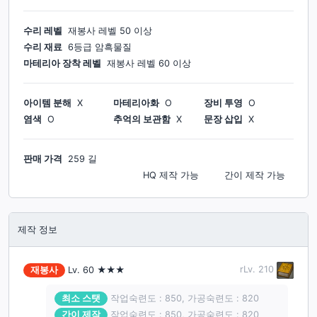
수리 레벨
재봉사
레벨
50
이상
수리 재료
6등급 암흑물질
마테리아 장착 레벨
재봉사
레벨
60
이상
아이템 분해
X
마테리아화
O
장비 투영
O
염색
O
추억의 보관함
X
문장 삽입
X
판매 가격
259 길
HQ 제작
가능
간이 제작
가능
제작 정보
rLv.
210
재봉사
Lv.
60
★★★
최소 스탯
작업숙련도 : 850, 가공숙련도 : 820
간이 제작
작업숙련도 : 850, 가공숙련도 : 820