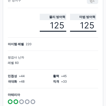
손 방어구
물리 방어력
마법 방어력
125
125
아이템 레벨
220
쌍검사 닌자
레벨
60
민첩성
+
44
활력
+
45
극대화
+
48
직격
+
33
마테리아