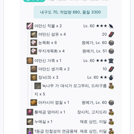
내구도 70, 작업량 880, 품질 3300
야만신 직물
x 2
Lv. 60 ★★★
야만신 섬유
x 4
20
눈목화
x 6
원예가, Lv. 60
무지개목화
x 4
원예가, Lv. 51
야만신 가죽
x 1
Lv. 60 ★★★
야만신 생가죽
x 2
10
장뇌
(3)
x 3
Lv. 60 ★★
녹나무 가
대식가 모그무리, 드라구름
지
x 5
아카시아 껍질
x 1
원예가, Lv. 60
황제금 덩어리
x 1
장사치, 고지드라
누에실
x 1
재료 상인, 이딜
1등급 민첩성의 연금용제
재료 상인, 이딜