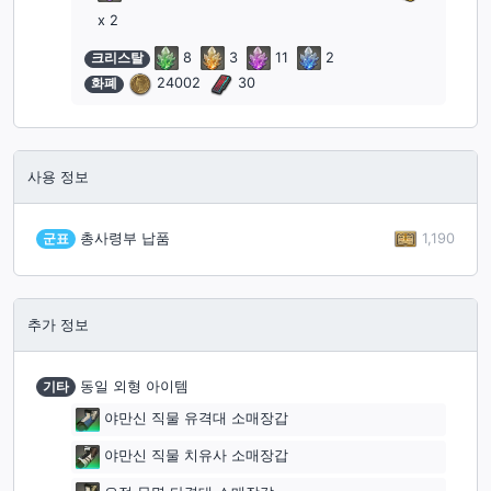
x 2
크리스탈
8
3
11
2
화폐
24002
30
사용 정보
1,190
군표
총사령부 납품
추가 정보
기타
동일 외형 아이템
야만신 직물 유격대 소매장갑
야만신 직물 치유사 소매장갑