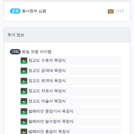
1,122
군표
총사령부 납품
추가 정보
기타
동일 외형 아이템
정교도 수호자 목장식
정교도 공격대 목장식
정교도 유격대 목장식
정교도 치유사 목장식
정교도 마술사 목장식
발레리안 중장기사 목장식
발레리안 밀수업자 목장식
발레리안 총잡이 목장식