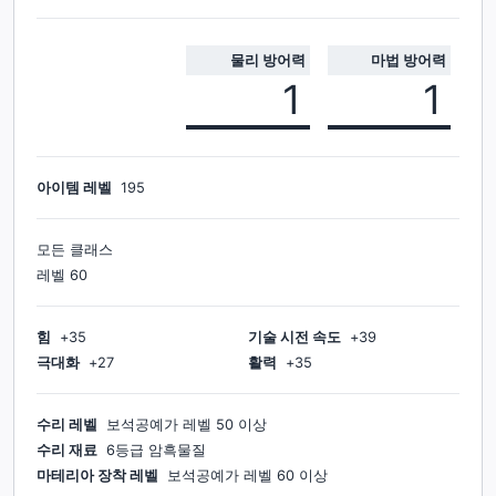
물리 방어력
마법 방어력
1
1
아이템 레벨
195
모든 클래스
레벨
60
힘
+
35
기술 시전 속도
+
39
극대화
+
27
활력
+
35
수리 레벨
보석공예가
레벨
50
이상
수리 재료
6등급 암흑물질
마테리아 장착 레벨
보석공예가
레벨
60
이상