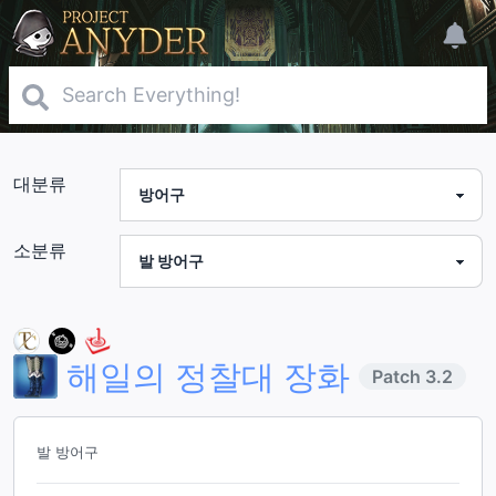
대분류
소분류
해일의 정찰대 장화
Patch
3.2
발 방어구