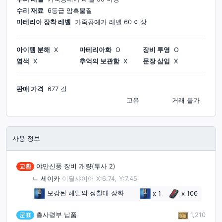
수리 재료
6등급 암흑물질
마테리아 장착 레벨
가죽공예가
레벨
60
이상
아이템 분해
X
마테리아화
O
장비 투영
O
염색
X
추억의 보관함
X
문장 삽입
X
판매 가격
677 길
고유
거래 불가
사용 정보
교환
야만신풍 장비 개량(투사 2)
ㄴ
세이카
이딜샤이어 X:6.74, Y:7.45
보강된 해일의 정찰대 장화
x
1
x
100
1,210
군표
총사령부 납품