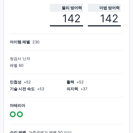
물리 방어력
마법 방어력
142
142
아이템 레벨
230
쌍검사 닌자
레벨
60
민첩성
+
52
활력
+
52
기술 시전 속도
+
53
의지력
+
37
마테리아
수리 레벨
가죽공예가
레벨
50
이상