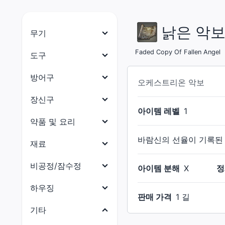
낡은 악보: 
무기
나이트
Faded Copy Of Fallen Angel
도구
전사
목수
방어구
오케스트리온 악보
암흑기사
대장장이
머리 방어구
장신구
건브레이커
아이템 레벨
1
갑주제작사
몸통 방어구
목걸이
약품 및 요리
백마도사
보석공예가
다리 방어구
귀걸이
바람신의 선율이 기록된 
약품
재료
학자
가죽공예가
손 방어구
팔찌
요리
점성술사
식재료
비공정/잠수정
재봉사
아이템 분해
X
정
발 방어구
반지
현자
부품
연금술사
비공정(선체)
하우징
허리 방어구
판매 가격
1 길
몽크
수산물
요리사
비공정(의장)
전체
기타
용기사
석재
광부
비공정(선미)