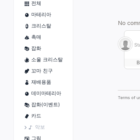
건축 허가증
전체
닌자
금속재
원예가
비공정(선수)
외장(지붕)
마테리아
사무라이
목재
어부
잠수함(함체)
외장(외벽)
크리스탈
리퍼
옷감
잠수함(함미)
외장(창문)
촉매
음유시인
가죽재
잠수함(함수)
외장(문)
잡화
기공사
골재
잠수함(함교)
외장(지붕 장식)
소울 크리스탈
무도가
연금재
외장(외벽 장식)
꼬마 친구
흑마도사
염료
외장(간판)
재배용품
소환사
외장(울타리)
데미마테리아
적마도사
내장(내벽)
잡화(이벤트)
청마도사
내장(바닥)
카드
내장(천장 조명)
악보
조경물
그림