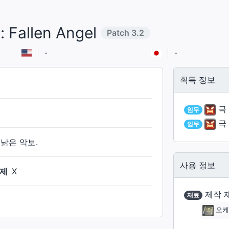
Fallen Angel
Patch
3.2
-
-
획득 정보
극
임무
극
임무
낡은 악보.
사용 정보
제
X
제작 
재료
오케스