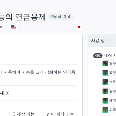
지능의 연금용제
Patch
3.4
nt
-
-
사용 정보
제작 
재료
별우
계에 사용하여 지능을 크게 강화하는 연금용
별우
별우
별우
제
X
헤미
휘금
HQ 제작
가능
간이 제작
가능