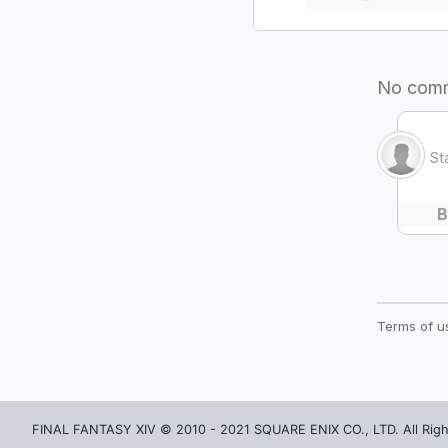
잠수함(함체)
외장(외벽)
크리스탈
잠수함(함미)
외장(창문)
촉매
잠수함(함수)
외장(문)
잡화
잠수함(함교)
외장(지붕 장식)
소울 크리스탈
외장(외벽 장식)
꼬마 친구
외장(간판)
재배용품
외장(울타리)
데미마테리아
내장(내벽)
잡화(이벤트)
내장(바닥)
카드
내장(천장 조명)
악보
조경물
그림
소품(받침대)
화폐
FINAL FANTASY XIV © 2010 - 2021 SQUARE ENIX CO., LTD. All Righ