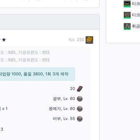
티크
티크
휘금
★★
rLv.
250
 : 995, 가공숙련도 : 955
 : 995, 가공숙련도 : 955
작업량 1000, 품질 3800, 1회 3개 제작
20
광부, Lv. 60
채
x 1
원예가, Lv. 60
어부, Lv. 55
3