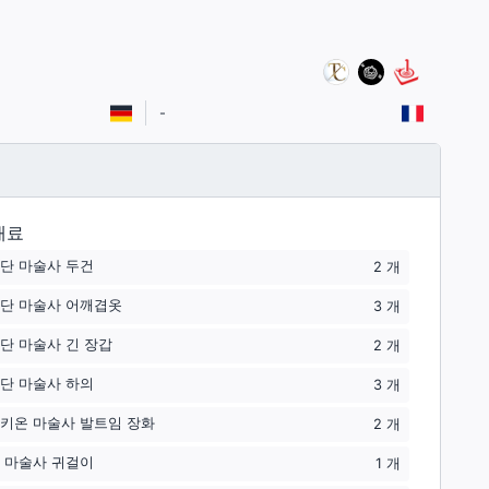
-
재료
단 마술사 두건
2
개
단 마술사 어깨겹옷
3
개
단 마술사 긴 장갑
2
개
단 마술사 하의
3
개
키온 마술사 발트임 장화
2
개
 마술사 귀걸이
1
개