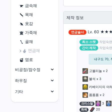
닌자
금속재
원예가
사무라이
목재
어부
제작 정보
리퍼
옷감
음유시인
Lv.
60
★★
가죽재
연금술사
기공사
골재
최소 스탯
작업숙련도
간이 제작
작업숙련도
무도가
연금재
흑마도사
염료
내구도 70, 
소환사
비공정/잠수정
고블리놀
x 2
적마도사
불석
x 3
비공정(선체)
하우징
청마도사
카베이지의 야
비공정(의장)
전체
기타
폼폼폼
x 2
비공정(선미)
건축 허가증
전체
크리스탈
3
비공정(선수)
외장(지붕)
화폐
20
마테리아