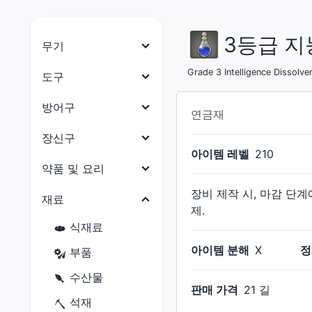
3등급 
무기
나이트
Grade 3 Intelligence Dissolve
도구
전사
목수
방어구
연금재
암흑기사
대장장이
머리 방어구
장신구
건브레이커
아이템 레벨
210
갑주제작사
몸통 방어구
목걸이
약품 및 요리
백마도사
보석공예가
다리 방어구
귀걸이
장비 제작 시, 마감 단
약품
재료
학자
가죽공예가
손 방어구
제.
팔찌
요리
점성술사
식재료
재봉사
발 방어구
반지
현자
아이템 분해
X
정
부품
연금술사
허리 방어구
몽크
수산물
요리사
판매 가격
21 길
용기사
석재
광부