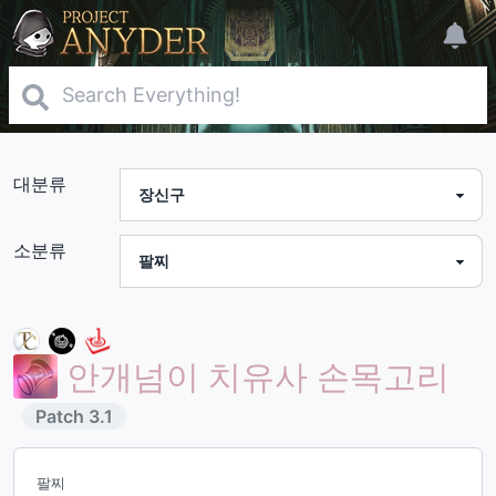
대분류
소분류
안개넘이 치유사 손목고리
Patch
3.1
팔찌