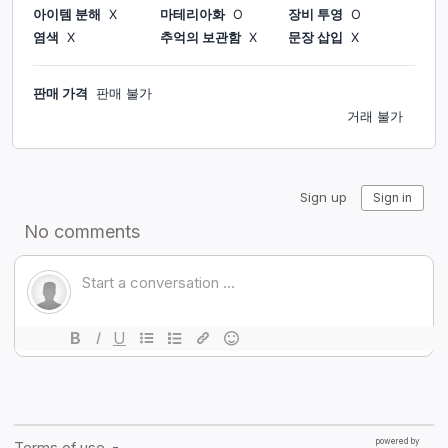
아이템 분해
X
마테리아화
O
장비 투영
O
염색
X
추억의 보관함
X
문장 삽입
X
판매 가격
판매 불가
거래 불가