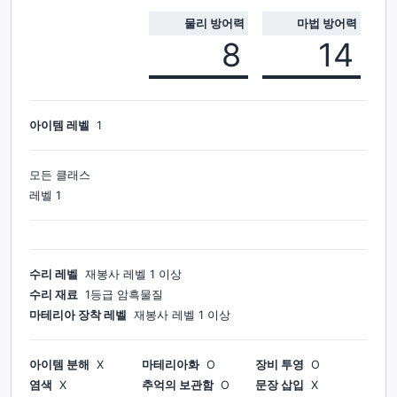
물리 방어력
마법 방어력
8
14
아이템 레벨
1
모든 클래스
레벨
1
수리 레벨
재봉사
레벨
1
이상
수리 재료
1등급 암흑물질
마테리아 장착 레벨
재봉사
레벨
1
이상
아이템 분해
X
마테리아화
O
장비 투영
O
염색
X
추억의 보관함
O
문장 삽입
X