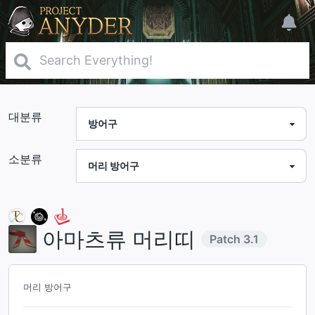
대분류
소분류
아마츠류 머리띠
Patch
3.1
머리 방어구