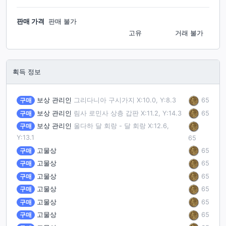
판매 가격
판매 불가
고유
거래 불가
획득 정보
65
구매
보상 관리인
그리다니아 구시가지 X:10.0, Y:8.3
65
구매
보상 관리인
림사 로민사 상층 갑판 X:11.2, Y:14.3
구매
보상 관리인
울다하 달 회랑 - 달 회랑 X:12.6,
Y:13.1
65
65
구매
고물상
65
구매
고물상
65
구매
고물상
65
구매
고물상
65
구매
고물상
65
구매
고물상