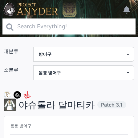
대분류
소분류
야슈톨라 달마티카
Patch
3.1
몸통 방어구