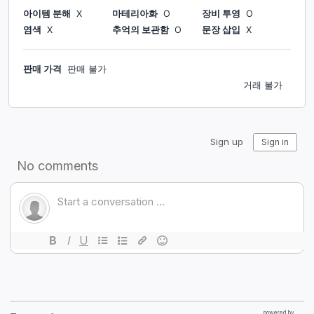
아이템 분해
X
마테리아화
O
장비 투영
O
염색
X
추억의 보관함
O
문장 삽입
X
판매 가격
판매 불가
거래 불가