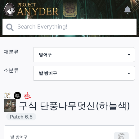
대분류
소분류
구식 단풍나무덧신(하늘색)
Patch
6.5
발 방어구