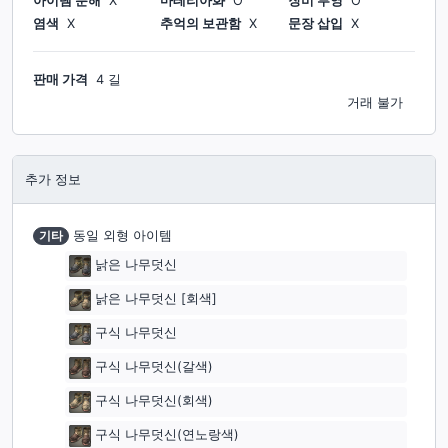
아이템 분해
X
마테리아화
O
장비 투영
O
염색
X
추억의 보관함
X
문장 삽입
X
판매 가격
4 길
거래 불가
추가 정보
기타
동일 외형 아이템
낡은 나무덧신
낡은 나무덧신 [회색]
구식 나무덧신
구식 나무덧신(갈색)
구식 나무덧신(회색)
구식 나무덧신(연노랑색)