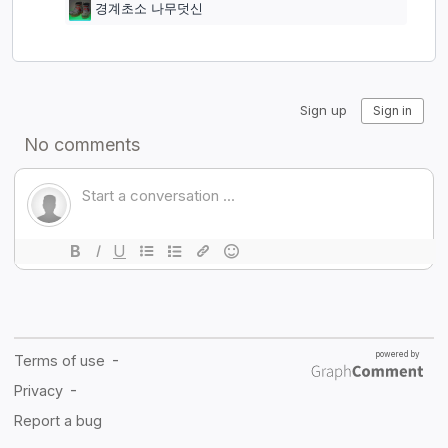
경계초소 나무덧신