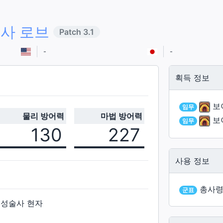
사 로브
Patch
3.1
-
-
획득 정보
보
임무
물리 방어력
마법 방어력
보
임무
130
227
사용 정보
총사령
군표
점성술사 현자