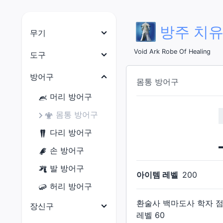
방주 치유
무기
나이트
Void Ark Robe Of Healing
도구
전사
목수
방어구
몸통 방어구
암흑기사
대장장이
머리 방어구
건브레이커
갑주제작사
몸통 방어구
백마도사
보석공예가
다리 방어구
학자
가죽공예가
손 방어구
점성술사
재봉사
발 방어구
아이템 레벨
200
현자
연금술사
허리 방어구
몽크
요리사
환술사 백마도사 학자 
장신구
용기사
레벨
60
광부