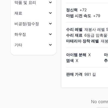
목걸이
약품 및 요리
닌자
원예가
정신력
+
72
귀걸이
약품
재료
사무라이
어부
마법 시전 속도
+
79
팔찌
요리
리퍼
식재료
비공정/잠수정
반지
수리 레벨
재봉사
레벨
음유시인
부품
비공정(선체)
하우징
수리 재료
6등급 암흑물
기공사
수산물
마테리아 장착 레벨
재
비공정(의장)
전체
기타
무도가
석재
비공정(선미)
건축 허가증
전체
아이템 분해
X
마
흑마도사
금속재
비공정(선수)
염색
X
추
외장(지붕)
마테리아
소환사
목재
잠수함(함체)
외장(외벽)
크리스탈
적마도사
판매 가격
981 길
옷감
잠수함(함미)
외장(창문)
촉매
청마도사
가죽재
잠수함(함수)
외장(문)
잡화
골재
잠수함(함교)
외장(지붕 장식)
소울 크리스탈
연금재
외장(외벽 장식)
꼬마 친구