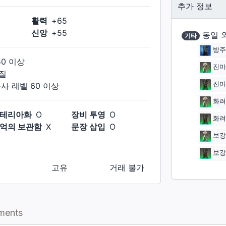
추가 정보
활력
+
65
신앙
+
55
동일 
기타
방주
50
이상
진마
질
진마
봉사
레벨
60
이상
화려
테리아화
O
장비 투영
O
화려
억의 보관함
X
문장 삽입
O
보강
보강
고유
거래 불가