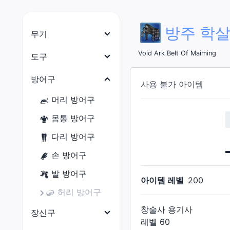
방주 학
무기
나이트
Void Ark Belt Of Maiming
도구
전사
목수
방어구
사용 불가 아이템
암흑기사
대장장이
머리 방어구
건브레이커
갑주제작사
몸통 방어구
백마도사
보석공예가
다리 방어구
학자
가죽공예가
손 방어구
점성술사
재봉사
발 방어구
아이템 레벨
200
현자
연금술사
허리 방어구
몽크
요리사
창술사 용기사
장신구
용기사
레벨
60
광부