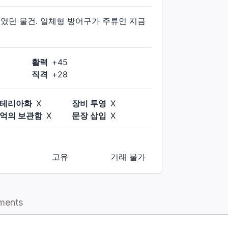
였던 물건. 일체형 방어구가 주류인 지금
활력
+
45
직격
+
28
테리아화
X
장비 투영
X
억의 보관함
X
문장 삽입
X
고유
거래 불가