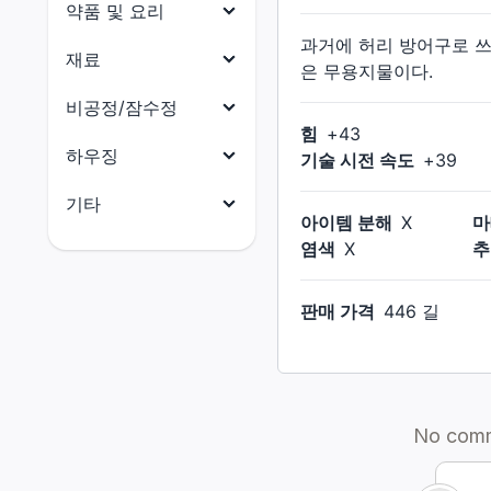
목걸이
약품 및 요리
닌자
원예가
과거에 허리 방어구로 쓰
귀걸이
약품
재료
사무라이
어부
은 무용지물이다.
팔찌
요리
리퍼
식재료
비공정/잠수정
반지
힘
+
43
음유시인
부품
비공정(선체)
하우징
기술 시전 속도
+
39
기공사
수산물
비공정(의장)
전체
기타
무도가
석재
아이템 분해
X
마
비공정(선미)
건축 허가증
전체
염색
X
추
흑마도사
금속재
비공정(선수)
외장(지붕)
마테리아
소환사
목재
잠수함(함체)
판매 가격
446 길
외장(외벽)
크리스탈
적마도사
옷감
잠수함(함미)
외장(창문)
촉매
청마도사
가죽재
잠수함(함수)
외장(문)
잡화
골재
잠수함(함교)
외장(지붕 장식)
소울 크리스탈
연금재
외장(외벽 장식)
꼬마 친구