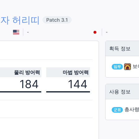
살자 허리띠
Patch
3.1
-
-
획득 정보
보
임무
물리 방어력
마법 방어력
184
144
사용 정보
총사령
군표