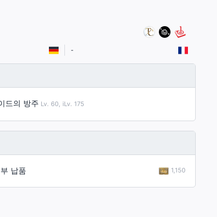
-
이드의 방주
Lv. 60, iLv. 175
부 납품
1,150