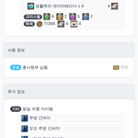
생활력의 데미마테리다
x 4
4
크리스탈
6
2
5
2
화폐
11366
4
4
사용 정보
978
군표
총사령부 납품
추가 정보
기타
동일 외형 아이템
주방 긴바지
모조 주방 긴바지