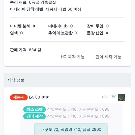
수리 재료
6등급 암흑물질
마테리아 장착 레벨
재봉사
레벨
60
이상
아이템 분해
X
마테리아화
O
장비 투영
O
염색
O
추억의 보관함
X
문장 삽입
X
판매 가격
834 길
HQ 제작
가능
간이 제작
가능
제작 정보
rLv.
180
재봉사
Lv.
60
★★
최소 스탯
작업숙련도 : 718, 가공숙련도 : 695
간이 제작
작업숙련도 : 718, 가공숙련도 : 695
내구도 70, 작업량 740, 품질 2900