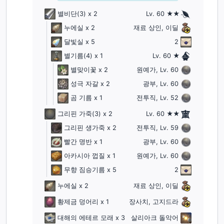
별비단
(3)
x 2
Lv. 60 ★★
누에실
x 2
재료 상인, 이딜
달빛실
x 5
2
별기름
(4)
x 1
Lv. 60 ★
별맞이꽃
x 2
원예가, Lv. 60
성극 자갈
x 2
광부, Lv. 60
곰 기름
x 1
전투직, Lv. 52
그리핀 가죽
(3)
x 2
Lv. 60 ★★
그리핀 생가죽
x 2
전투직, Lv. 59
빨간 명반
x 1
광부, Lv. 60
아카시아 껍질
x 1
원예가, Lv. 60
무향 짐승기름
x 5
2
누에실
x 2
재료 상인, 이딜
황제금 덩어리
x 1
장사치, 고지드라
대해의 에테르 모래
x 3
살리아크 돌악어